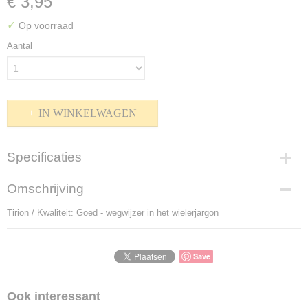
€ 3,95
✓
Op voorraad
Aantal
IN WINKELWAGEN
Specificaties
Productcode
Omschrijving
P-909080
Tirion / Kwaliteit: Goed - wegwijzer in het wielerjargon
Bruto gewicht
255,00 g
Save
Ook interessant