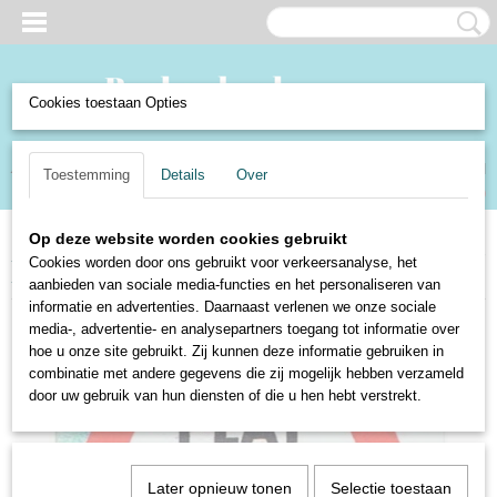
Cookies toestaan Opties
Inloggen
Registreren
UW WINKELWAGEN
Toestemming
Details
Over
Geen producten
(0)
Op deze website worden cookies gebruikt
Home
>
Boeken en Strips
>
Boeken
>
Fictie
>
Bellettrie
>
Vals plat - Dick
Cookies worden door ons gebruikt voor verkeersanalyse, het
Bruynesteyn
aanbieden van sociale media-functies en het personaliseren van
informatie en advertenties. Daarnaast verlenen we onze sociale
media-, advertentie- en analysepartners toegang tot informatie over
hoe u onze site gebruikt. Zij kunnen deze informatie gebruiken in
combinatie met andere gegevens die zij mogelijk hebben verzameld
door uw gebruik van hun diensten of die u hen hebt verstrekt.
Later opnieuw tonen
Selectie toestaan