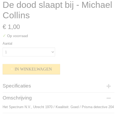
De dood slaapt bij - Michael
Collins
€ 1,00
✓
Op voorraad
Aantal
IN WINKELWAGEN
Specificaties
Productcode
Omschrijving
P-912151
Het Spectrum N.V., Utrecht 1970 / Kwaliteit: Goed / Prisma detective 204
Bruto gewicht
129,00 g