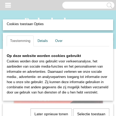
Cookies toestaan Opties
Inloggen
Registreren
UW WINKELWAGEN
Toestemming
Details
Over
Geen producten
(0)
Op deze website worden cookies gebruikt
Home
>
Boeken en Strips
>
Boeken
>
Fictie
>
Detectives
>
De dood
Cookies worden door ons gebruikt voor verkeersanalyse, het
slaapt bij - Michael Collins
aanbieden van sociale media-functies en het personaliseren van
informatie en advertenties. Daarnaast verlenen we onze sociale
media-, advertentie- en analysepartners toegang tot informatie over
hoe u onze site gebruikt. Zij kunnen deze informatie gebruiken in
combinatie met andere gegevens die zij mogelijk hebben verzameld
door uw gebruik van hun diensten of die u hen hebt verstrekt.
Later opnieuw tonen
Selectie toestaan