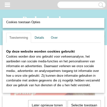
Cookies toestaan Opties
Inloggen
Registreren
UW WINKELWAGEN
Toestemming
Details
Over
Geen producten
(0)
Op deze website worden cookies gebruikt
Home
>
Boeken en Strips
>
Boeken
>
Fictie
>
Detectives
>
De kus van de
Cookies worden door ons gebruikt voor verkeersanalyse, het
maffia - Philip Loraine
aanbieden van sociale media-functies en het personaliseren van
informatie en advertenties. Daarnaast verlenen we onze sociale
media-, advertentie- en analysepartners toegang tot informatie over
hoe u onze site gebruikt. Zij kunnen deze informatie gebruiken in
combinatie met andere gegevens die zij mogelijk hebben verzameld
door uw gebruik van hun diensten of die u hen hebt verstrekt.
Later opnieuw tonen
Selectie toestaan