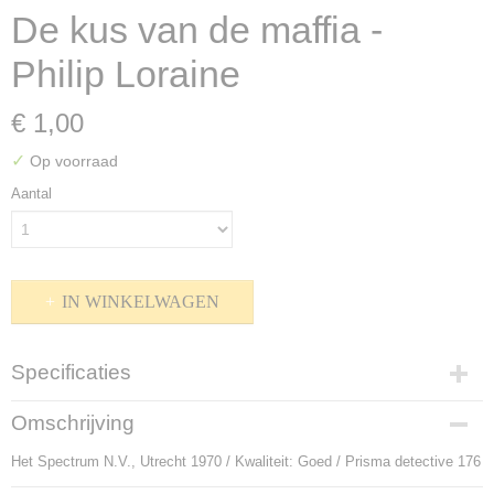
De kus van de maffia -
Philip Loraine
€ 1,00
✓
Op voorraad
Aantal
IN WINKELWAGEN
Specificaties
Productcode
Omschrijving
P-912158
Het Spectrum N.V., Utrecht 1970 / Kwaliteit: Goed / Prisma detective 176
Bruto gewicht
134,00 g