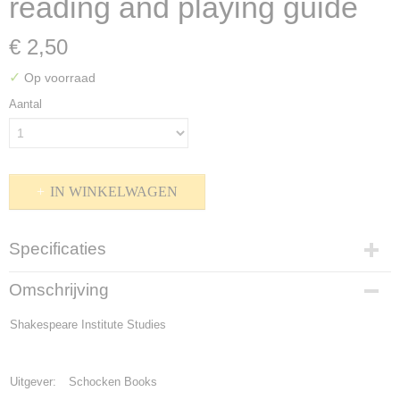
reading and playing guide
€ 2,50
✓
Op voorraad
Aantal
IN WINKELWAGEN
Specificaties
Productcode
Omschrijving
P-1600-450
Bruto gewicht
Shakespeare Institute Studies
280,00 g
Uitgever:
Schocken Books