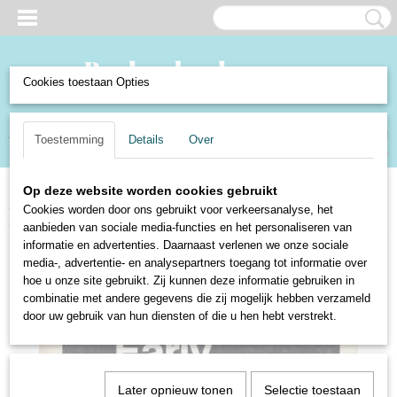
Cookies toestaan Opties
Inloggen
Registreren
UW WINKELWAGEN
Toestemming
Details
Over
Geen producten
(0)
Op deze website worden cookies gebruikt
Home
>
Boeken en Strips
>
Boeken
>
Fictie
>
Romans en Literatuur
Cookies worden door ons gebruikt voor verkeersanalyse, het
Engels
>
Early Shakespeare - A reading and playing guide
aanbieden van sociale media-functies en het personaliseren van
informatie en advertenties. Daarnaast verlenen we onze sociale
media-, advertentie- en analysepartners toegang tot informatie over
hoe u onze site gebruikt. Zij kunnen deze informatie gebruiken in
combinatie met andere gegevens die zij mogelijk hebben verzameld
door uw gebruik van hun diensten of die u hen hebt verstrekt.
Later opnieuw tonen
Selectie toestaan