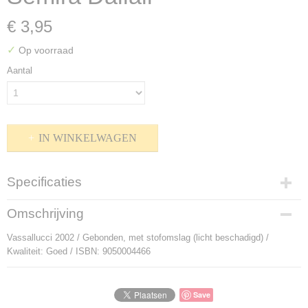
€ 3,95
✓
Op voorraad
Aantal
IN WINKELWAGEN
Specificaties
Productcode
Omschrijving
P-911030
Vassallucci 2002 / Gebonden, met stofomslag (licht beschadigd) /
Bruto gewicht
Kwaliteit: Goed / ISBN: 9050004466
280,00 g
Save