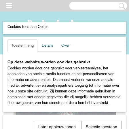
Cookies toestaan Opties
Inloggen
Registreren
UW WINKELWAGEN
Toestemming
Details
Over
Geen producten
(0)
Op deze website worden cookies gebruikt
Home
>
Boeken en Strips
>
Boeken
>
Fictie
>
Romans en Literatuur
>
Cookies worden door ons gebruikt voor verkeersanalyse, het
Onbewoonbaar lichaam - Semira Dallali
aanbieden van sociale media-functies en het personaliseren van
informatie en advertenties. Daarnaast verlenen we onze sociale
media-, advertentie- en analysepartners toegang tot informatie over
hoe u onze site gebruikt. Zij kunnen deze informatie gebruiken in
combinatie met andere gegevens die zij mogelijk hebben verzameld
door uw gebruik van hun diensten of die u hen hebt verstrekt.
Later opnieuw tonen
Selectie toestaan