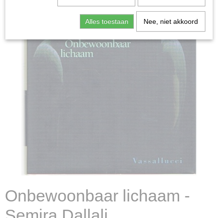
Alles toestaan
Nee, niet akkoord
Onbewoonbaar lichaam -
Semira Dallali