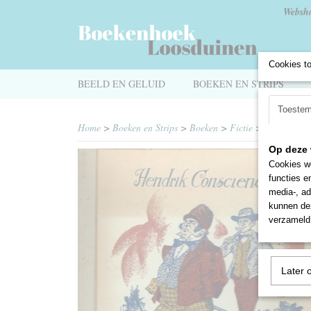
Websh
Cookies t
BEELD EN GELUID
BOEKEN EN STRIPS
Toeste
Home
>
Boeken en Strips
>
Boeken
>
Fictie
>
Romans en 
Op deze 
Cookies wo
functies e
media-, ad
kunnen dez
verzameld 
Later 