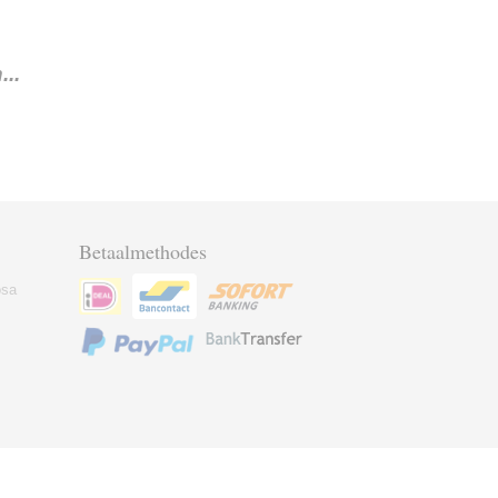
..
Betaalmethodes
osa