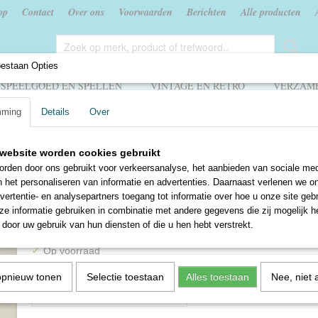
op
Contact
Over ons
Voorwaarden
Berichten
Alle producten
oestaan Opties
SPEELGOED EN SPELLEN
VINTAGE EN RETRO
VERZAME
mming
Details
Over
Literatuur
>
Baas Gansendonck - Hendrik Conscience
website worden cookies gebruikt
Baas Gansendonck - Hend
rden door ons gebruikt voor verkeersanalyse, het aanbieden van sociale med
n het personaliseren van informatie en advertenties. Daarnaast verlenen we o
Conscience
vertentie- en analysepartners toegang tot informatie over hoe u onze site gebru
e informatie gebruiken in combinatie met andere gegevens die zij mogelijk 
€ 4,00
door uw gebruik van hun diensten of die u hen hebt verstrekt.
✓
Op voorraad
Aantal
opnieuw tonen
Selectie toestaan
Alles toestaan
Nee, niet 