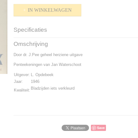
IN WINKELWAGEN
Specificaties
Productcode
K-1510-362
Omschrijving
Bruto gewicht
400,00 g
Door dr. J.Pee geheel herziene uitgave
Penteekeningen van Jan Waterschoot
Uitgever:
L. Opdebeek
Jaar:
1946
Bladzijden iets verkleurd
Kwaliteit:
Save