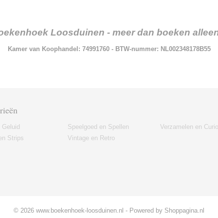
oekenhoek Loosduinen - meer dan boeken alleen.
Kamer van Koophandel: 74991760 - BTW-nummer: NL002348178B55
rieën
 Geluid
Speelgoed en Spellen
Verzamelen en Curi
n Strips
Vintage en Retro
© 2026 www.boekenhoek-loosduinen.nl - Powered by Shoppagina.nl