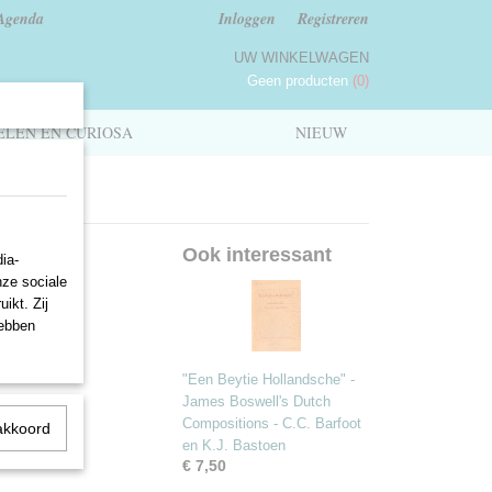
Agenda
Inloggen
Registreren
UW WINKELWAGEN
Geen producten
(0)
LEN EN CURIOSA
NIEUW
rik
Ook interessant
ia-
nze sociale
ikt. Zij
hebben
"Een Beytie Hollandsche" -
James Boswell's Dutch
Compositions - C.C. Barfoot
akkoord
en K.J. Bastoen
€ 7,50