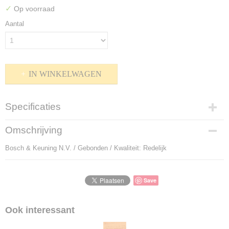
✓
Op voorraad
Aantal
IN WINKELWAGEN
Specificaties
Productcode
Omschrijving
P-904245
Bosch & Keuning N.V. / Gebonden / Kwaliteit: Redelijk
Bruto gewicht
380,00 g
Save
Ook interessant