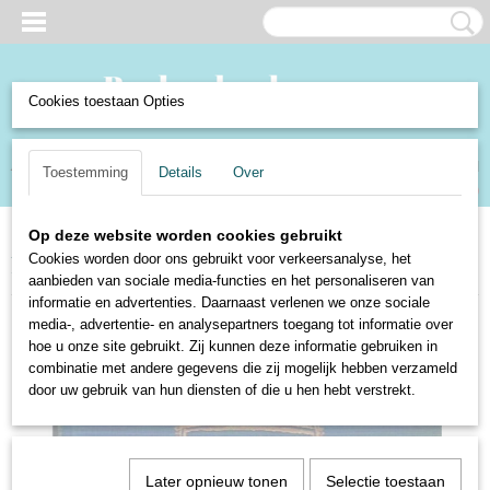
Cookies toestaan Opties
Inloggen
Registreren
UW WINKELWAGEN
Toestemming
Details
Over
Geen producten
(0)
Op deze website worden cookies gebruikt
Home
>
Boeken en Strips
>
Boeken
>
Fictie
>
Romans en Literatuur
>
Op
Cookies worden door ons gebruikt voor verkeersanalyse, het
wacht in de Dessa - A.C. de Gooyer
aanbieden van sociale media-functies en het personaliseren van
informatie en advertenties. Daarnaast verlenen we onze sociale
media-, advertentie- en analysepartners toegang tot informatie over
hoe u onze site gebruikt. Zij kunnen deze informatie gebruiken in
combinatie met andere gegevens die zij mogelijk hebben verzameld
door uw gebruik van hun diensten of die u hen hebt verstrekt.
Later opnieuw tonen
Selectie toestaan