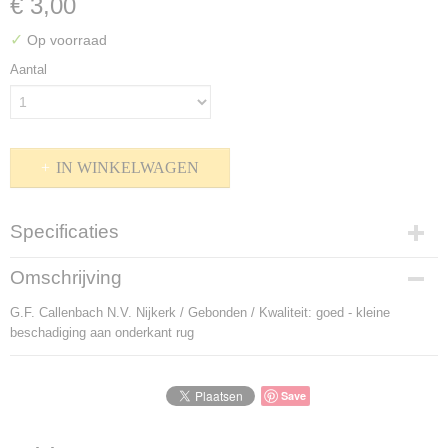
€ 3,00
✓
Op voorraad
Aantal
IN WINKELWAGEN
Specificaties
Productcode
Omschrijving
P-912401
G.F. Callenbach N.V. Nijkerk / Gebonden / Kwaliteit: goed - kleine
Bruto gewicht
beschadiging aan onderkant rug
728,00 g
Save