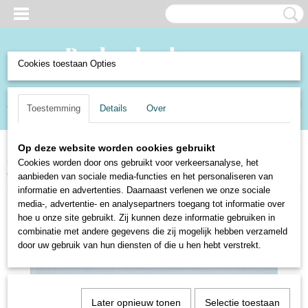
Cookies toestaan Opties
Inloggen
Registreren
UW WINKELWAGEN
Toestemming
Details
Over
Geen producten
(0)
Op deze website worden cookies gebruikt
Home
>
Boeken en Strips
>
Boeken
>
Illustratoren
>
Anton Pieck
>
Cookies worden door ons gebruikt voor verkeersanalyse, het
Spiegel van Staten en Steden - C.F. van Dam
aanbieden van sociale media-functies en het personaliseren van
informatie en advertenties. Daarnaast verlenen we onze sociale
media-, advertentie- en analysepartners toegang tot informatie over
hoe u onze site gebruikt. Zij kunnen deze informatie gebruiken in
combinatie met andere gegevens die zij mogelijk hebben verzameld
door uw gebruik van hun diensten of die u hen hebt verstrekt.
Later opnieuw tonen
Selectie toestaan