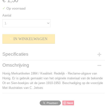
€ 1,50
✓
Op voorraad
Aantal
IN WINKELWAGEN
Specificaties
Productcode
Omschrijving
P-803284
Honig Merkartikelen 1984 / Kwaliteit: Redelijk - Reclame-uitgave van
Bruto gewicht
Honig. Er is gebruik gemaakt van het originele materiaal van de bekende
30,00 g
Ot en Sien-boekjes uit de jaren 1910-1950. Beschadiging op de voorzijde
Met illustraties van C. Jetses
Save