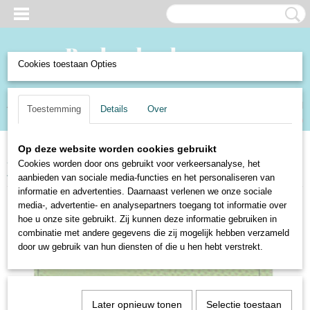
Cookies toestaan Opties
Inloggen
Registreren
UW WINKELWAGEN
Toestemming
Details
Over
Geen producten
(0)
Op deze website worden cookies gebruikt
Home
>
Boeken en Strips
>
Boeken
>
Kinderboeken
>
Ot en Sien - deel 3 -
Cookies worden door ons gebruikt voor verkeersanalyse, het
Jan Ligthart en H. Scheepstra
aanbieden van sociale media-functies en het personaliseren van
informatie en advertenties. Daarnaast verlenen we onze sociale
media-, advertentie- en analysepartners toegang tot informatie over
hoe u onze site gebruikt. Zij kunnen deze informatie gebruiken in
combinatie met andere gegevens die zij mogelijk hebben verzameld
door uw gebruik van hun diensten of die u hen hebt verstrekt.
Later opnieuw tonen
Selectie toestaan