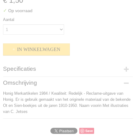
€ 1,50
✓
Op voorraad
Aantal
IN WINKELWAGEN
Specificaties
Productcode
Omschrijving
P-803292
Honig Merkartikelen 1984 / Kwaliteit: Redelijk - Reclame-uitgave van
Bruto gewicht
Honig. Er is gebruik gemaakt van het originele materiaal van de bekende
30,00 g
Ot en Sien-boekjes uit de jaren 1910-1950. Naam voorin Met illustraties
van C. Jetses
Save