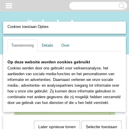
Cookies toestaan Opties
Inloggen
Registreren
UW WINKELWAGEN
Toestemming
Details
Over
Geen producten
(0)
Op deze website worden cookies gebruikt
Home
>
Boeken en Strips
>
Boeken
>
Kinderboeken
>
Ot en Sien - deel 11
Cookies worden door ons gebruikt voor verkeersanalyse, het
- Jan Ligthart en H. Scheepstra
aanbieden van sociale media-functies en het personaliseren van
informatie en advertenties. Daarnaast verlenen we onze sociale
media-, advertentie- en analysepartners toegang tot informatie over
hoe u onze site gebruikt. Zij kunnen deze informatie gebruiken in
combinatie met andere gegevens die zij mogelijk hebben verzameld
door uw gebruik van hun diensten of die u hen hebt verstrekt.
Later opnieuw tonen
Selectie toestaan