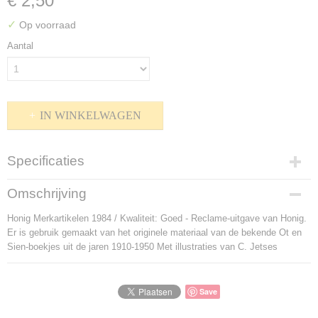
€ 2,50
✓
Op voorraad
Aantal
IN WINKELWAGEN
Specificaties
Productcode
Omschrijving
P-803295
Honig Merkartikelen 1984 / Kwaliteit: Goed - Reclame-uitgave van Honig.
Bruto gewicht
Er is gebruik gemaakt van het originele materiaal van de bekende Ot en
30,00 g
Sien-boekjes uit de jaren 1910-1950 Met illustraties van C. Jetses
Save