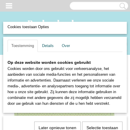
Cookies toestaan Opties
Inloggen
Registreren
UW WINKELWAGEN
Toestemming
Details
Over
Geen producten
(0)
Op deze website worden cookies gebruikt
Home
>
Boeken en Strips
>
Boeken
>
Kinderboeken
>
Ot en Sien - deel 14
Cookies worden door ons gebruikt voor verkeersanalyse, het
- Jan Ligthart en H. Scheepstra
aanbieden van sociale media-functies en het personaliseren van
informatie en advertenties. Daarnaast verlenen we onze sociale
media-, advertentie- en analysepartners toegang tot informatie over
hoe u onze site gebruikt. Zij kunnen deze informatie gebruiken in
combinatie met andere gegevens die zij mogelijk hebben verzameld
door uw gebruik van hun diensten of die u hen hebt verstrekt.
Later opnieuw tonen
Selectie toestaan