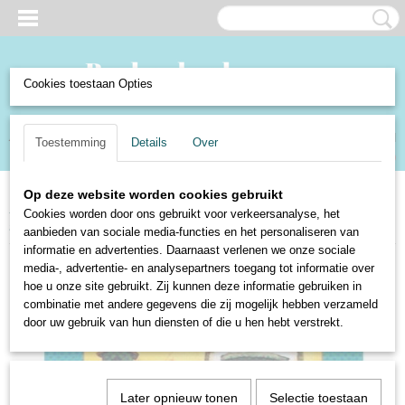
Cookies toestaan Opties
Inloggen
Registreren
UW WINKELWAGEN
Toestemming
Details
Over
Geen producten
(0)
Op deze website worden cookies gebruikt
Home
>
Boeken en Strips
>
Boeken
>
Kinderboeken
>
Geesje Zoet en de
Cookies worden door ons gebruikt voor verkeersanalyse, het
tovertimmerkist - Marjan Berk
aanbieden van sociale media-functies en het personaliseren van
informatie en advertenties. Daarnaast verlenen we onze sociale
media-, advertentie- en analysepartners toegang tot informatie over
hoe u onze site gebruikt. Zij kunnen deze informatie gebruiken in
combinatie met andere gegevens die zij mogelijk hebben verzameld
door uw gebruik van hun diensten of die u hen hebt verstrekt.
Later opnieuw tonen
Selectie toestaan