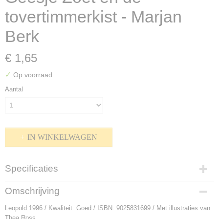
tovertimmerkist - Marjan
Berk
€ 1,65
✓
Op voorraad
Aantal
IN WINKELWAGEN
Specificaties
Productcode
Omschrijving
P-907008
Leopold 1996 / Kwaliteit: Goed / ISBN: 9025831699 / Met illustraties van
Bruto gewicht
Thea Ross
105,00 g