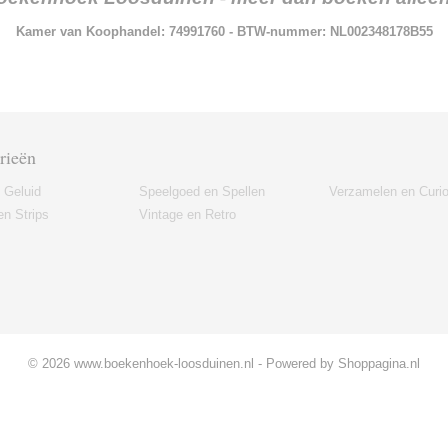
Kamer van Koophandel: 74991760 - BTW-nummer: NL002348178B55
rieën
 Geluid
Speelgoed en Spellen
Verzamelen en Curi
n Strips
Vintage en Retro
© 2026 www.boekenhoek-loosduinen.nl - Powered by Shoppagina.nl