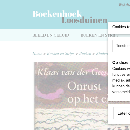
Websh
Cookies t
BEELD EN GELUID
BOEKEN EN STRIPS
Toeste
Home
>
Boeken en Strips
>
Boeken
>
Kinderboeken
>
Onr
Op deze 
Cookies wo
functies e
media-, ad
kunnen dez
verzameld 
Later 