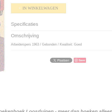
IN WINKELWAGEN
Specificaties
Productcode
P-909076
Omschrijving
Bruto gewicht
420,00 g
Arbeiderspers 1963 / Gebonden / Kwaliteit: Goed
Save
oekenhoek Loosduinen - meer dan boeken alleen.