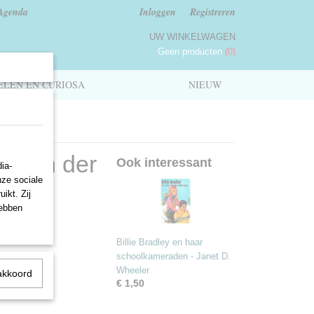
Agenda
Inloggen
Registreren
UW WINKELWAGEN
Geen producten
(0)
LEN EN CURIOSA
NIEUW
as van der
Ook interessant
ia-
nze sociale
ikt. Zij
hebben
Billie Bradley en haar
schoolkameraden - Janet D.
Wheeler
akkoord
€ 1,50