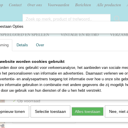
op
Contact
Over ons
Voorwaarden
Berichten
Alle producten
oestaan Opties
SPEELGOED EN SPELLEN
VINTAGE EN RETRO
VERZAME
mming
Details
Over
ust op het eiland - Klaas van der Geest
website worden cookies gebruikt
Onrust op het eiland - Kla
rden door ons gebruikt voor verkeersanalyse, het aanbieden van sociale med
n het personaliseren van informatie en advertenties. Daarnaast verlenen we o
Geest
vertentie- en analysepartners toegang tot informatie over hoe u onze site gebru
e informatie gebruiken in combinatie met andere gegevens die zij mogelijk 
€ 1,95
door uw gebruik van hun diensten of die u hen hebt verstrekt.
✓
Op voorraad
Aantal
opnieuw tonen
Selectie toestaan
Alles toestaan
Nee, niet 