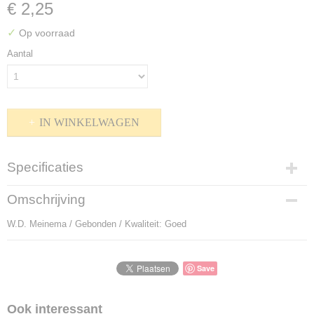
€ 2,25
✓
Op voorraad
Aantal
IN WINKELWAGEN
Specificaties
Productcode
Omschrijving
P-911009
W.D. Meinema / Gebonden / Kwaliteit: Goed
Bruto gewicht
170,00 g
Save
Ook interessant