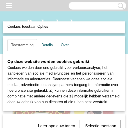
Cookies toestaan Opties
Inloggen
Registreren
UW WINKELWAGEN
Toestemming
Details
Over
Geen producten
(0)
Op deze website worden cookies gebruikt
Home
>
Boeken en Strips
>
Boeken
>
Kinderboeken
>
Het pakhuis van
Cookies worden door ons gebruikt voor verkeersanalyse, het
oom David - Corry Blei-Strijbos
aanbieden van sociale media-functies en het personaliseren van
informatie en advertenties. Daarnaast verlenen we onze sociale
media-, advertentie- en analysepartners toegang tot informatie over
hoe u onze site gebruikt. Zij kunnen deze informatie gebruiken in
combinatie met andere gegevens die zij mogelijk hebben verzameld
door uw gebruik van hun diensten of die u hen hebt verstrekt.
Later opnieuw tonen
Selectie toestaan