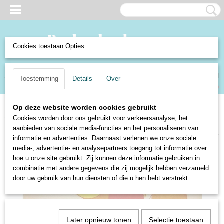
Cookies toestaan Opties
Inloggen
Registreren
UW WINKELWAGEN
Toestemming
Details
Over
Geen producten
(0)
Op deze website worden cookies gebruikt
Home
>
Boeken en Strips
>
Boeken
>
Kinderboeken
>
Voor de jeugd -
Cookies worden door ons gebruikt voor verkeersanalyse, het
maandblad nr. 10 Jaargang 94 - october 1953
aanbieden van sociale media-functies en het personaliseren van
informatie en advertenties. Daarnaast verlenen we onze sociale
media-, advertentie- en analysepartners toegang tot informatie over
hoe u onze site gebruikt. Zij kunnen deze informatie gebruiken in
combinatie met andere gegevens die zij mogelijk hebben verzameld
door uw gebruik van hun diensten of die u hen hebt verstrekt.
Later opnieuw tonen
Selectie toestaan