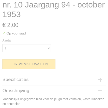
nr. 10 Jaargang 94 - october
1953
€ 2,00
✓
Op voorraad
Aantal
IN WINKELWAGEN
Specificaties
Productcode
Omschrijving
K-1510-128
Maandelijks uitgegeven blad voor de jeugd met verhalen, vaste rubrieken
Bruto gewicht
en knutselen
50,00 g