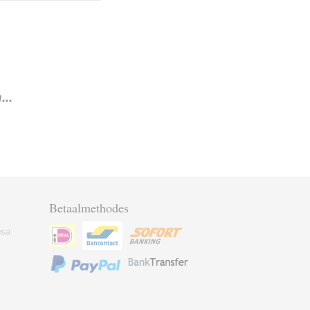
..
Betaalmethodes
osa