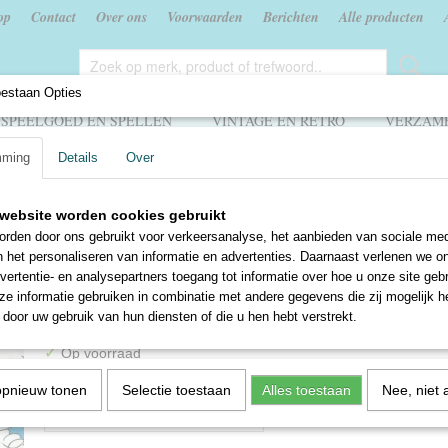
op
Contact
Over ons
Voorwaarden
Berichten
Alle producten
oestaan Opties
SPEELGOED EN SPELLEN
VINTAGE EN RETRO
VERZAME
mming
Details
Over
 en Doki
>
Oki en Doki aan wal - Henri Arnoldus
website worden cookies gebruikt
Oki en Doki aan wal - Henr
rden door ons gebruikt voor verkeersanalyse, het aanbieden van sociale med
n het personaliseren van informatie en advertenties. Daarnaast verlenen we o
Arnoldus
vertentie- en analysepartners toegang tot informatie over hoe u onze site gebru
e informatie gebruiken in combinatie met andere gegevens die zij mogelijk 
€ 1,50
door uw gebruik van hun diensten of die u hen hebt verstrekt.
✓
Op voorraad
Aantal
opnieuw tonen
Selectie toestaan
Alles toestaan
Nee, niet 