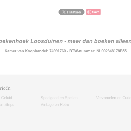
Save
oekenhoek Loosduinen - meer dan boeken alleen.
Kamer van Koophandel: 74991760 - BTW-nummer: NL002348178B55
rieën
 Geluid
Speelgoed en Spellen
Verzamelen en Curi
n Strips
Vintage en Retro