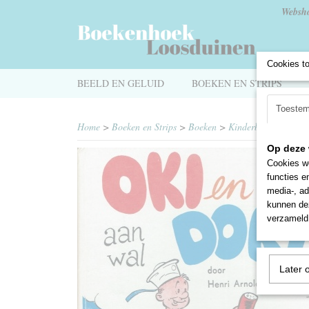
Websh
Cookies t
BEELD EN GELUID
BOEKEN EN STRIPS
Toeste
Home
>
Boeken en Strips
>
Boeken
>
Kinderboeken
>
Oki
Op deze 
Cookies wo
functies e
media-, ad
kunnen dez
verzameld 
Later 