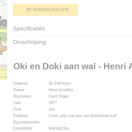
IN WINKELWAGEN
Specificaties
Productcode
PB-22-195
Omschrijving
Bruto gewicht
350,00 g
Oki en Doki aan wal - Henri
Uitgever:
De Eekhoorn
Auteur:
Henri Arnoldus
Illustraties:
Carol Voges
Jaar:
1977
Druk:
25e
Kwaliteit:
Goed, prijs met pen aan binnenkant kaft
Bijzonderheden:
EAN/ISBN:
906056135x