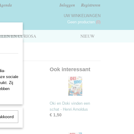
Agenda
Inloggen
Registreren
UW WINKELWAGEN
Geen producten
(0)
LEN EN CURIOSA
NIEUW
i
Ook interessant
ia-
nze sociale
ikt. Zij
hebben
Oki en Doki vinden een
schat - Henri Arnoldus
€ 1,50
akkoord