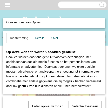
Cookies toestaan Opties
Inloggen
Registreren
UW WINKELWAGEN
Toestemming
Details
Over
Geen producten
(0)
Op deze website worden cookies gebruikt
Home
>
Boeken en Strips
>
Boeken
>
Kinderboeken
>
Sprookjes
>
Cookies worden door ons gebruikt voor verkeersanalyse, het
Sprookjes van de Azteken, Maya's en Tolteken
aanbieden van sociale media-functies en het personaliseren van
informatie en advertenties. Daarnaast verlenen we onze sociale
media-, advertentie- en analysepartners toegang tot informatie over
hoe u onze site gebruikt. Zij kunnen deze informatie gebruiken in
combinatie met andere gegevens die zij mogelijk hebben verzameld
door uw gebruik van hun diensten of die u hen hebt verstrekt.
Later opnieuw tonen
Selectie toestaan