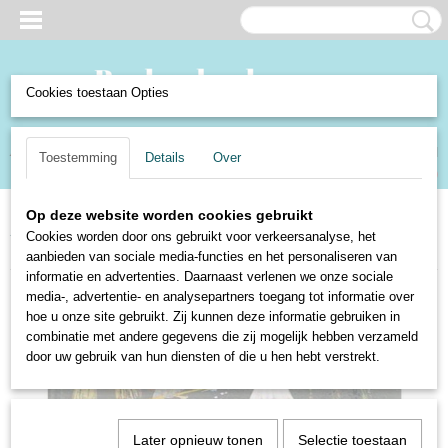
Cookies toestaan Opties
Inloggen
Registreren
UW WINKELWAGEN
Toestemming
Details
Over
Geen producten
(0)
Op deze website worden cookies gebruikt
Home
>
Boeken en Strips
>
Boeken
>
Kinderboeken
>
Winterboeken
>
Cookies worden door ons gebruikt voor verkeersanalyse, het
Winterboek 1967
aanbieden van sociale media-functies en het personaliseren van
informatie en advertenties. Daarnaast verlenen we onze sociale
media-, advertentie- en analysepartners toegang tot informatie over
hoe u onze site gebruikt. Zij kunnen deze informatie gebruiken in
combinatie met andere gegevens die zij mogelijk hebben verzameld
door uw gebruik van hun diensten of die u hen hebt verstrekt.
Later opnieuw tonen
Selectie toestaan