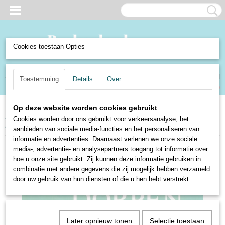
Cookies toestaan Opties
Inloggen
Registreren
UW WINKELWAGEN
Toestemming
Details
Over
Geen producten
(0)
Op deze website worden cookies gebruikt
Home
>
Boeken en Strips
>
Boeken
>
Naslagwerken
>
Atlassen
>
Cookies worden door ons gebruikt voor verkeersanalyse, het
Spectrum atlas van de Nederlandse dorpen
aanbieden van sociale media-functies en het personaliseren van
informatie en advertenties. Daarnaast verlenen we onze sociale
media-, advertentie- en analysepartners toegang tot informatie over
hoe u onze site gebruikt. Zij kunnen deze informatie gebruiken in
combinatie met andere gegevens die zij mogelijk hebben verzameld
door uw gebruik van hun diensten of die u hen hebt verstrekt.
Later opnieuw tonen
Selectie toestaan