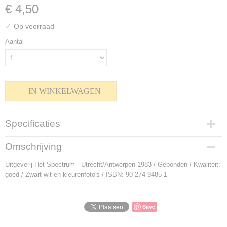
€ 4,50
✓
Op voorraad
Aantal
IN WINKELWAGEN
Specificaties
Productcode
Omschrijving
P-912419
Uitgeverij Het Spectrum - Utrecht/Antwerpen 1983 / Gebonden / Kwaliteit:
Bruto gewicht
goed / Zwart-wit en kleurenfoto's / ISBN: 90 274 9485 1
1340,00 g
Save