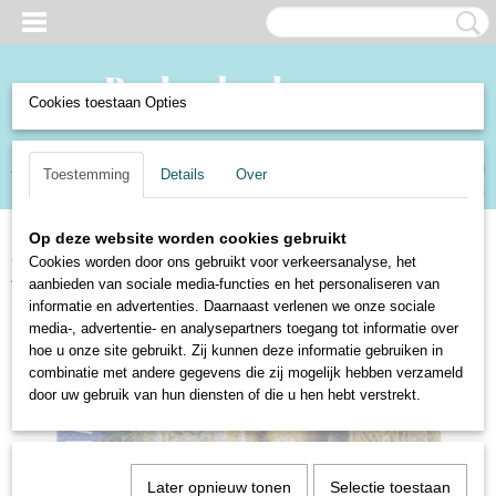
Cookies toestaan Opties
Inloggen
Registreren
UW WINKELWAGEN
Toestemming
Details
Over
Geen producten
(0)
Op deze website worden cookies gebruikt
Home
>
Boeken en Strips
>
Boeken
>
Non-Fictie
>
Archeologie
>
Cookies worden door ons gebruikt voor verkeersanalyse, het
Archeologie Magazine 2003-1
aanbieden van sociale media-functies en het personaliseren van
informatie en advertenties. Daarnaast verlenen we onze sociale
media-, advertentie- en analysepartners toegang tot informatie over
hoe u onze site gebruikt. Zij kunnen deze informatie gebruiken in
combinatie met andere gegevens die zij mogelijk hebben verzameld
door uw gebruik van hun diensten of die u hen hebt verstrekt.
Later opnieuw tonen
Selectie toestaan