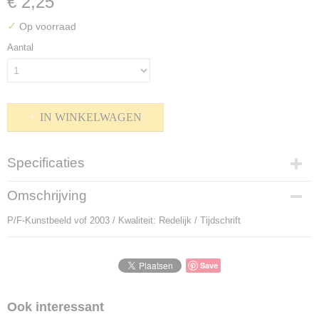
€ 2,25
✓
Op voorraad
Aantal
IN WINKELWAGEN
Specificaties
Productcode
Omschrijving
P-905075
P/F-Kunstbeeld vof 2003 / Kwaliteit: Redelijk / Tijdschrift
Bruto gewicht
190,00 g
Save
Ook interessant