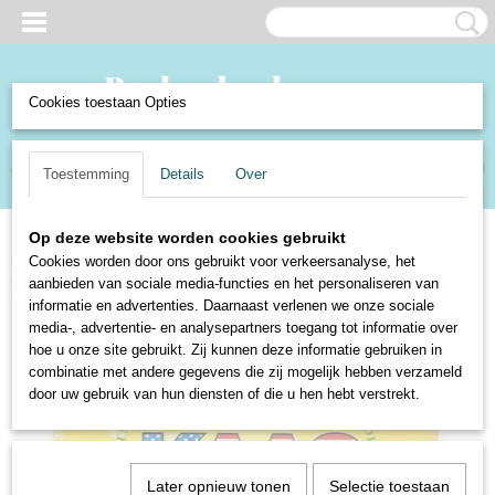
Cookies toestaan Opties
Inloggen
Registreren
UW WINKELWAGEN
Toestemming
Details
Over
Geen producten
(0)
Op deze website worden cookies gebruikt
Home
>
Boeken en Strips
>
Boeken
>
Non-Fictie
>
Eten en Drinken
>
Cookies worden door ons gebruikt voor verkeersanalyse, het
Internationale kaasboekjes-serie nr. 10: 30 Amerikaanse recepten met kaas
aanbieden van sociale media-functies en het personaliseren van
- Henk Prins
informatie en advertenties. Daarnaast verlenen we onze sociale
media-, advertentie- en analysepartners toegang tot informatie over
hoe u onze site gebruikt. Zij kunnen deze informatie gebruiken in
combinatie met andere gegevens die zij mogelijk hebben verzameld
door uw gebruik van hun diensten of die u hen hebt verstrekt.
Later opnieuw tonen
Selectie toestaan