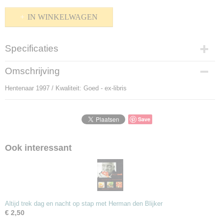
IN WINKELWAGEN
Specificaties
Productcode
Omschrijving
P-906276
Hentenaar 1997 / Kwaliteit: Goed - ex-libris
Bruto gewicht
55,00 g
Save
Ook interessant
Altijd trek dag en nacht op stap met Herman den Blijker
€ 2,50