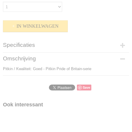
IN WINKELWAGEN
Specificaties
Productcode
Omschrijving
P-803387
Pitkin / Kwaliteit: Goed - Pitkin Pride of Britain-serie
Bruto gewicht
100,00 g
Save
Ook interessant