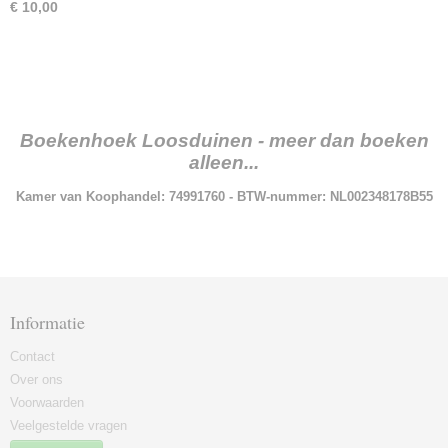
€ 10,00
Boekenhoek Loosduinen - meer dan boeken
alleen...
Kamer van Koophandel: 74991760 - BTW-nummer: NL002348178B55
Informatie
Contact
Over ons
Voorwaarden
Veelgestelde vragen