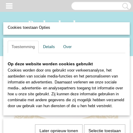
Cookies toestaan Opties
Inloggen
Registreren
UW WINKELWAGEN
Toestemming
Details
Over
Geen producten
(0)
Op deze website worden cookies gebruikt
Home
>
Boeken en Strips
>
Boeken
>
Non-Fictie
>
Geschiedenis
>
Cookies worden door ons gebruikt voor verkeersanalyse, het
Algemeen
>
Windsor Castle - B.J.W. Hill
aanbieden van sociale media-functies en het personaliseren van
informatie en advertenties. Daarnaast verlenen we onze sociale
media-, advertentie- en analysepartners toegang tot informatie over
hoe u onze site gebruikt. Zij kunnen deze informatie gebruiken in
combinatie met andere gegevens die zij mogelijk hebben verzameld
door uw gebruik van hun diensten of die u hen hebt verstrekt.
Later opnieuw tonen
Selectie toestaan