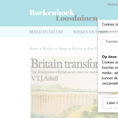
Websh
Cookies t
BEELD EN GELUID
BOEKEN EN STRIPS
Toeste
Home
>
Boeken en Strips
>
Boeken
>
Non-Fictie
>
Geschi
Op deze 
Cookies wo
functies e
media-, ad
kunnen dez
verzameld 
Later 