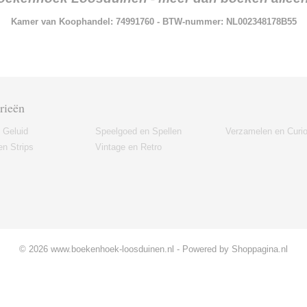
Kamer van Koophandel: 74991760 - BTW-nummer: NL002348178B55
rieën
 Geluid
Speelgoed en Spellen
Verzamelen en Curi
n Strips
Vintage en Retro
© 2026 www.boekenhoek-loosduinen.nl - Powered by Shoppagina.nl