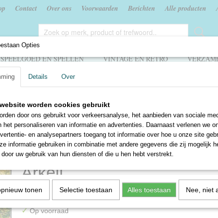
op
Contact
Over ons
Voorwaarden
Berichten
Alle producten
oestaan Opties
SPEELGOED EN SPELLEN
VINTAGE EN RETRO
VERZAME
mming
Details
Over
edenis
>
Algemeen
>
Britain transformed - the development of British society s
website worden cookies gebruikt
Britain transformed - the
rden door ons gebruikt voor verkeersanalyse, het aanbieden van sociale med
n het personaliseren van informatie en advertenties. Daarnaast verlenen we o
development of British soc
vertentie- en analysepartners toegang tot informatie over hoe u onze site gebru
e informatie gebruiken in combinatie met andere gegevens die zij mogelijk 
the mid-eighteenth century 
door uw gebruik van hun diensten of die u hen hebt verstrekt.
Arkell
opnieuw tonen
Selectie toestaan
Alles toestaan
Nee, niet 
€ 6,75
✓
Op voorraad