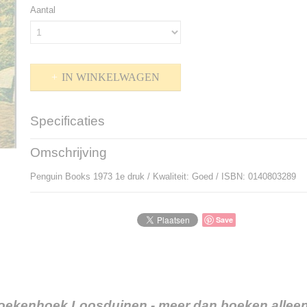
Aantal
IN WINKELWAGEN
Specificaties
Productcode
P-904228
Omschrijving
Bruto gewicht
580,00 g
Penguin Books 1973 1e druk / Kwaliteit: Goed / ISBN: 0140803289
Save
oekenhoek Loosduinen - meer dan boeken alleen.