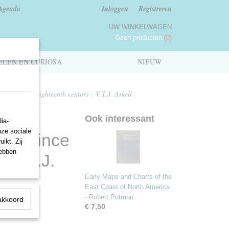
Agenda
Inloggen
Registreren
UW WINKELWAGEN
Geen producten
(0)
LEN EN CURIOSA
NIEUW
ince the mid-eighteenth century - V.T.J. Arkell
Ook interessant
ia-
nze sociale
iety since
ikt. Zij
hebben
- V.T.J.
Early Maps and Charts of the
East Coast of North America
- Robert Putman
akkoord
€ 7,50