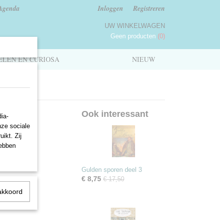
Agenda
Inloggen
Registreren
UW WINKELWAGEN
Geen producten
(0)
LEN EN CURIOSA
NIEUW
 Els
Ook interessant
ia-
nze sociale
ikt. Zij
hebben
Gulden sporen deel 3
€ 8,75
€ 17,50
akkoord