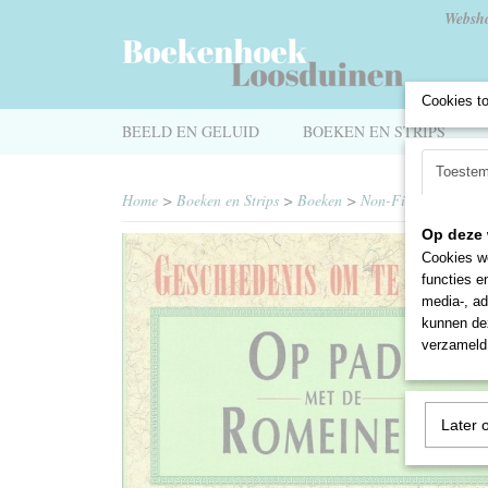
Websh
Cookies t
BEELD EN GELUID
BOEKEN EN STRIPS
Toeste
Home
>
Boeken en Strips
>
Boeken
>
Non-Fictie
>
Geschi
Op deze 
Cookies wo
functies e
media-, ad
kunnen dez
verzameld 
Later 