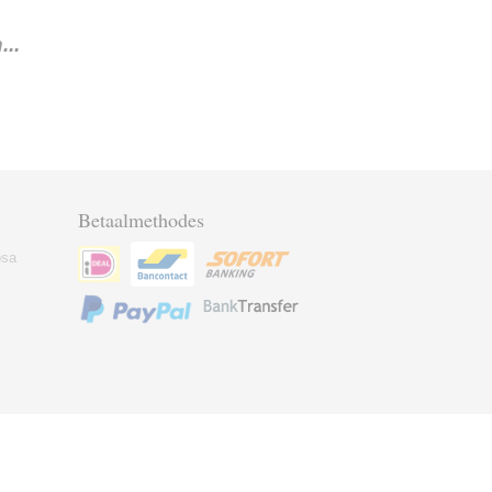
..
Betaalmethodes
osa