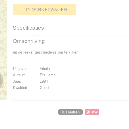
IN WINKELWAGEN
Specificaties
Productcode
P-1600-510
Omschrijving
Bruto gewicht
160,00 g
uit de reeks: geschiedenis om te kijken
Uitgever:
Fibula
Auteur:
Els Lems
Jaar:
1994
Kwaliteit:
Goed
Save