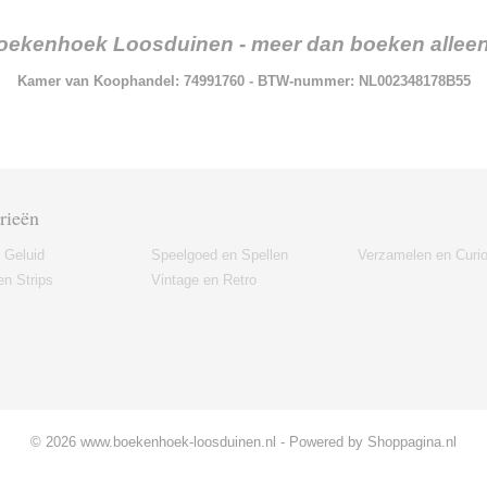
oekenhoek Loosduinen - meer dan boeken alleen.
Kamer van Koophandel: 74991760 - BTW-nummer: NL002348178B55
rieën
 Geluid
Speelgoed en Spellen
Verzamelen en Curi
n Strips
Vintage en Retro
© 2026 www.boekenhoek-loosduinen.nl - Powered by Shoppagina.nl