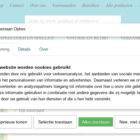
op
Contact
Over ons
Voorwaarden
Berichten
Alle producten
oestaan Opties
SPEELGOED EN SPELLEN
VINTAGE EN RETRO
VERZAME
mming
Details
Over
edenis
>
Op pad met de Romeinen - Els Lems
website worden cookies gebruikt
Op pad met de Romeinen -
rden door ons gebruikt voor verkeersanalyse, het aanbieden van sociale med
n het personaliseren van informatie en advertenties. Daarnaast verlenen we o
Lems
vertentie- en analysepartners toegang tot informatie over hoe u onze site gebru
e informatie gebruiken in combinatie met andere gegevens die zij mogelijk 
€ 1,50
door uw gebruik van hun diensten of die u hen hebt verstrekt.
✓
Op voorraad
Aantal
opnieuw tonen
Selectie toestaan
Alles toestaan
Nee, niet 