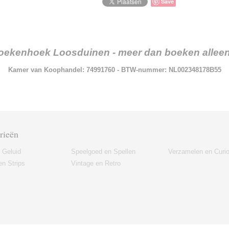
Save
oekenhoek Loosduinen - meer dan boeken alleen.
Kamer van Koophandel: 74991760 - BTW-nummer: NL002348178B55
rieën
 Geluid
Speelgoed en Spellen
Verzamelen en Curi
n Strips
Vintage en Retro