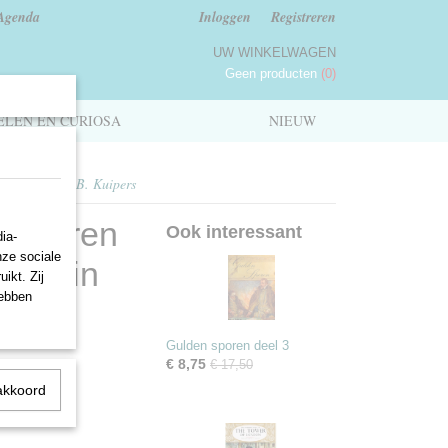
Agenda
Inloggen
Registreren
UW WINKELWAGEN
Geen producten
(0)
LEN EN CURIOSA
NIEUW
eland - Jan J.B. Kuipers
- Sporen
Ook interessant
ia-
nze sociale
enis in
ikt. Zij
hebben
Gulden sporen deel 3
€ 8,75
€ 17,50
akkoord