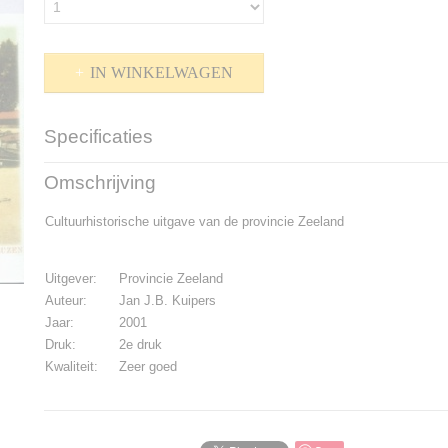
IN WINKELWAGEN
Specificaties
Productcode
P-1600-570
Omschrijving
Bruto gewicht
350,00 g
Cultuurhistorische uitgave van de provincie Zeeland
Uitgever:
Provincie Zeeland
Auteur:
Jan J.B. Kuipers
Jaar:
2001
Druk:
2e druk
Kwaliteit:
Zeer goed