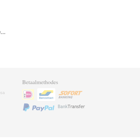
..
Betaalmethodes
osa