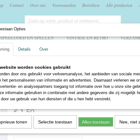
op
Contact
Over ons
Voorwaarden
Berichten
Alle producten
oestaan Opties
SPEELGOED EN SPELLEN
VINTAGE EN RETRO
VERZAME
mming
Details
Over
edenis
>
Zeeuwen tegen het water - Sporen van de waterstaatsgechiedenis in Ze
website worden cookies gebruikt
Zeeuwen tegen het water 
rden door ons gebruikt voor verkeersanalyse, het aanbieden van sociale med
n het personaliseren van informatie en advertenties. Daarnaast verlenen we o
van de waterstaatsgechied
vertentie- en analysepartners toegang tot informatie over hoe u onze site gebru
e informatie gebruiken in combinatie met andere gegevens die zij mogelijk 
Zeeland - Jan J.B. Kuipers
door uw gebruik van hun diensten of die u hen hebt verstrekt.
€ 1,50
opnieuw tonen
Selectie toestaan
Alles toestaan
Nee, niet 
✓
Op voorraad
Aantal