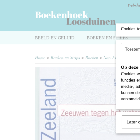
Websh
Cookies t
BEELD EN GELUID
BOEKEN EN STRIPS
Toeste
Home
>
Boeken en Strips
>
Boeken
>
Non-Fictie
>
Geschi
Op deze 
Cookies wo
functies e
media-, ad
kunnen dez
verzameld 
Later 