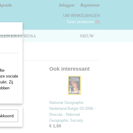
Agenda
Inloggen
Registreren
UW WINKELWAGEN
Geen producten
(0)
LEN EN CURIOSA
NIEUW
Ook interessant
ia-
nze sociale
ikt. Zij
hebben
National Geographic
Nederland-Belgie 03-2006 -
Dracula - National
akkoord
Geographic Society
€ 1,50