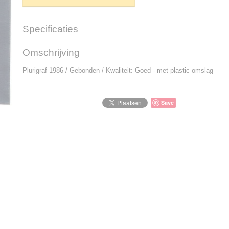
Specificaties
Productcode
P-904104
Omschrijving
Bruto gewicht
370,00 g
Plurigraf 1986 / Gebonden / Kwaliteit: Goed - met plastic omslag
Save