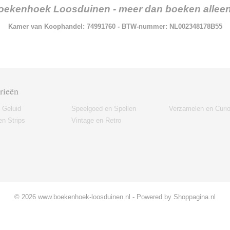
oekenhoek Loosduinen - meer dan boeken alleen.
Kamer van Koophandel: 74991760 - BTW-nummer: NL002348178B55
rieën
 Geluid
Speelgoed en Spellen
Verzamelen en Curi
n Strips
Vintage en Retro
© 2026 www.boekenhoek-loosduinen.nl - Powered by Shoppagina.nl