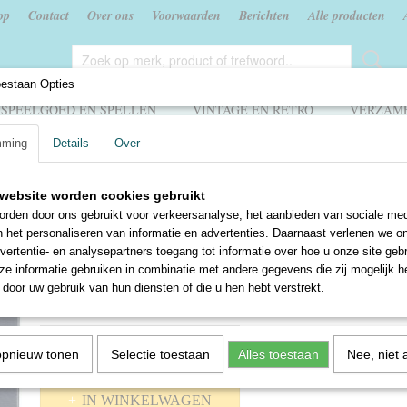
op
Contact
Over ons
Voorwaarden
Berichten
Alle producten
oestaan Opties
SPEELGOED EN SPELLEN
VINTAGE EN RETRO
VERZAME
mming
Details
Over
eken
>
Malta
website worden cookies gebruikt
Malta
rden door ons gebruikt voor verkeersanalyse, het aanbieden van sociale med
n het personaliseren van informatie en advertenties. Daarnaast verlenen we o
€ 5,00
vertentie- en analysepartners toegang tot informatie over hoe u onze site gebru
e informatie gebruiken in combinatie met andere gegevens die zij mogelijk 
✓
Op voorraad
door uw gebruik van hun diensten of die u hen hebt verstrekt.
Aantal
opnieuw tonen
Selectie toestaan
Alles toestaan
Nee, niet 
IN WINKELWAGEN