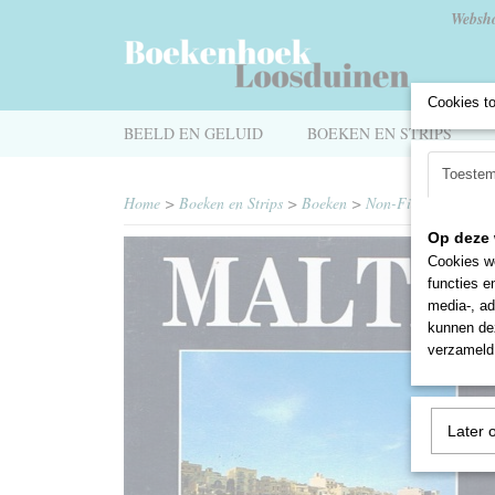
Websh
Cookies t
BEELD EN GELUID
BOEKEN EN STRIPS
Toeste
Home
>
Boeken en Strips
>
Boeken
>
Non-Fictie
>
Reisbo
Op deze 
Cookies wo
functies e
media-, ad
kunnen dez
verzameld 
Later 