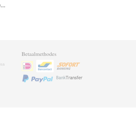
..
Betaalmethodes
osa