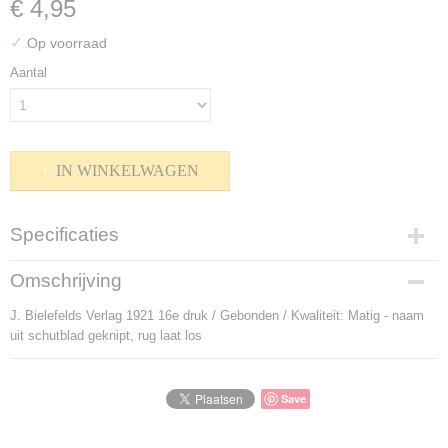
€ 4,95
✓
Op voorraad
Aantal
IN WINKELWAGEN
Specificaties
Productcode
Omschrijving
P-906205
J. Bielefelds Verlag 1921 16e druk / Gebonden / Kwaliteit: Matig - naam
Bruto gewicht
uit schutblad geknipt, rug laat los
180,00 g
Save