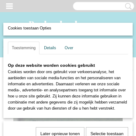
Cookies toestaan Opties
Inloggen
Registreren
UW WINKELWAGEN
Toestemming
Details
Over
Geen producten
(0)
Op deze website worden cookies gebruikt
Home
>
Boeken en Strips
>
Boeken
>
Non-Fictie
>
Reisboeken
>
The little
Cookies worden door ons gebruikt voor verkeersanalyse, het
Londoner - R. Kron
aanbieden van sociale media-functies en het personaliseren van
informatie en advertenties. Daarnaast verlenen we onze sociale
media-, advertentie- en analysepartners toegang tot informatie over
hoe u onze site gebruikt. Zij kunnen deze informatie gebruiken in
combinatie met andere gegevens die zij mogelijk hebben verzameld
door uw gebruik van hun diensten of die u hen hebt verstrekt.
Later opnieuw tonen
Selectie toestaan