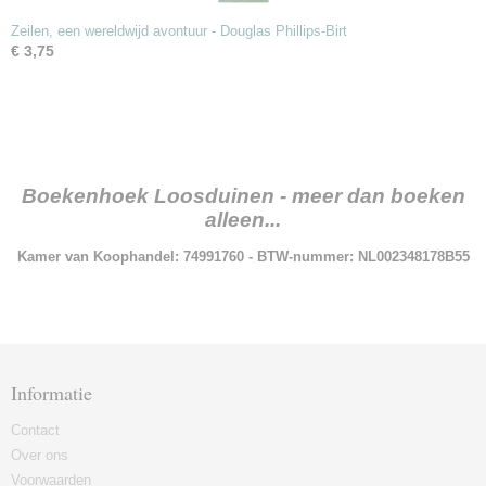
Zeilen, een wereldwijd avontuur - Douglas Phillips-Birt
€ 3,75
Boekenhoek Loosduinen - meer dan boeken
alleen...
Kamer van Koophandel: 74991760 - BTW-nummer: NL002348178B55
Informatie
Contact
Over ons
Voorwaarden