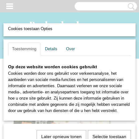
Cookies toestaan Opties
Inloggen
Registreren
UW WINKELWAGEN
Toestemming
Details
Over
Geen producten
(0)
Op deze website worden cookies gebruikt
Home
>
Boeken en Strips
>
Boeken
>
Non-Fictie
>
Verkeer en Vervoer
>
Cookies worden door ons gebruikt voor verkeersanalyse, het
Het zeekaarten boek - Sjoerd de Meer
aanbieden van sociale media-functies en het personaliseren van
informatie en advertenties. Daarnaast verlenen we onze sociale
media-, advertentie- en analysepartners toegang tot informatie over
hoe u onze site gebruikt. Zij kunnen deze informatie gebruiken in
combinatie met andere gegevens die zij mogelijk hebben verzameld
door uw gebruik van hun diensten of die u hen hebt verstrekt.
Later opnieuw tonen
Selectie toestaan