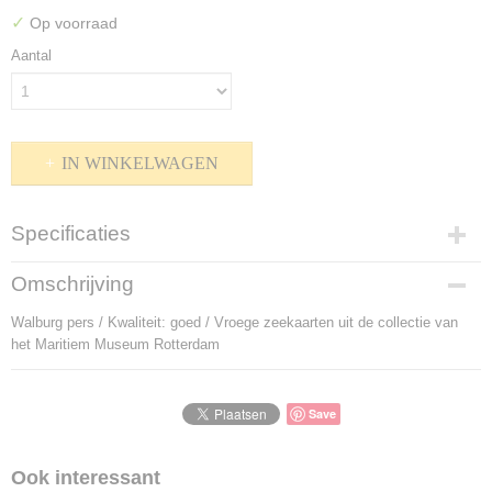
✓
Op voorraad
Aantal
IN WINKELWAGEN
Specificaties
Productcode
Omschrijving
P-912162
Walburg pers / Kwaliteit: goed / Vroege zeekaarten uit de collectie van
Bruto gewicht
het Maritiem Museum Rotterdam
620,00 g
Save
Ook interessant