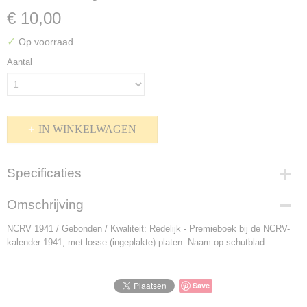
€ 10,00
✓
Op voorraad
Aantal
IN WINKELWAGEN
Specificaties
Productcode
Omschrijving
P-803236
NCRV 1941 / Gebonden / Kwaliteit: Redelijk - Premieboek bij de NCRV-
Bruto gewicht
kalender 1941, met losse (ingeplakte) platen. Naam op schutblad
350,00 g
Save