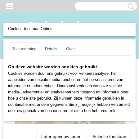
Cookies toestaan Opties
Inloggen
Registreren
UW WINKELWAGEN
Toestemming
Details
Over
Geen producten
(0)
Op deze website worden cookies gebruikt
Home
>
Boeken en Strips
>
Boeken
>
Religie
>
Verwording en ondergang
Cookies worden door ons gebruikt voor verkeersanalyse, het
- Dr. Joh. de Groot & Dr. A. Noordtzij
aanbieden van sociale media-functies en het personaliseren van
informatie en advertenties. Daarnaast verlenen we onze sociale
media-, advertentie- en analysepartners toegang tot informatie over
hoe u onze site gebruikt. Zij kunnen deze informatie gebruiken in
combinatie met andere gegevens die zij mogelijk hebben verzameld
door uw gebruik van hun diensten of die u hen hebt verstrekt.
Later opnieuw tonen
Selectie toestaan