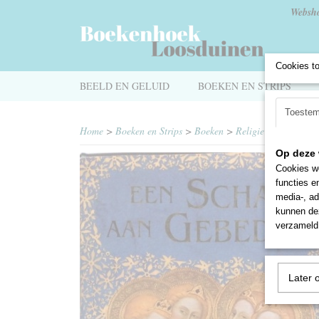
Websh
Cookies t
BEELD EN GELUID
BOEKEN EN STRIPS
Toeste
Home
>
Boeken en Strips
>
Boeken
>
Religie
>
Een schat
Op deze 
Cookies wo
functies e
media-, ad
kunnen dez
verzameld 
Later 