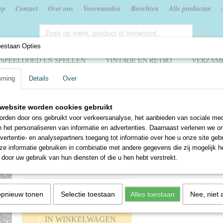
op
Contact
Over ons
Voorwaarden
Berichten
Alle producten
oestaan Opties
SPEELGOED EN SPELLEN
VINTAGE EN RETRO
VERZAME
mming
Details
Over
 aan gebeden
website worden cookies gebruikt
Een schat aan gebeden
rden door ons gebruikt voor verkeersanalyse, het aanbieden van sociale med
n het personaliseren van informatie en advertenties. Daarnaast verlenen we o
€ 3,50
vertentie- en analysepartners toegang tot informatie over hoe u onze site gebru
e informatie gebruiken in combinatie met andere gegevens die zij mogelijk 
✓
Op voorraad
door uw gebruik van hun diensten of die u hen hebt verstrekt.
Aantal
opnieuw tonen
Selectie toestaan
Alles toestaan
Nee, niet 
IN WINKELWAGEN