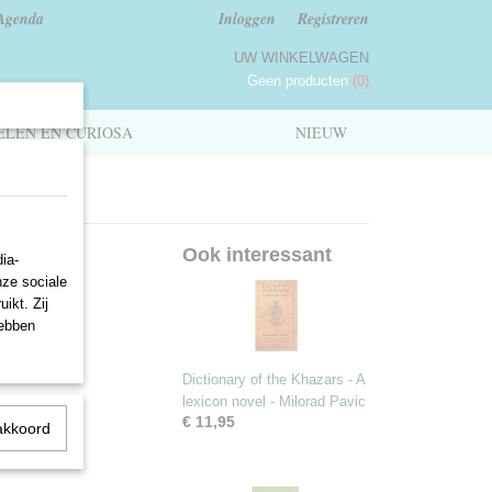
Agenda
Inloggen
Registreren
UW WINKELWAGEN
Geen producten
(0)
LEN EN CURIOSA
NIEUW
Ook interessant
ia-
nze sociale
ikt. Zij
hebben
Dictionary of the Khazars - A
lexicon novel - Milorad Pavic
€ 11,95
akkoord