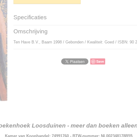
Specificaties
Productcode
P-912274
Omschrijving
Bruto gewicht
267,00 g
Ten Have B.V., Baarn 1998 / Gebonden / Kwaliteit: Goed / ISBN: 90 
Save
oekenhoek Loosduinen - meer dan boeken alleen.
Kamer van Koophandel: 74991760 - BTW-nummer: NL002348178B55