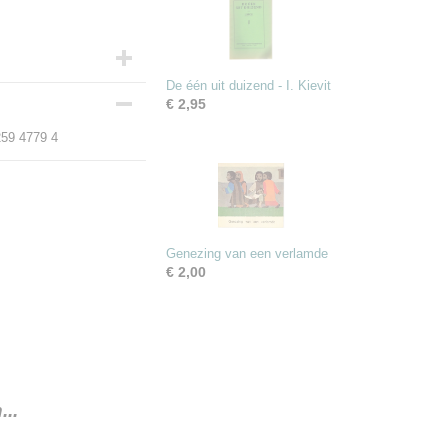
De één uit duizend - I. Kievit
€ 2,95
259 4779 4
Genezing van een verlamde
€ 2,00
..