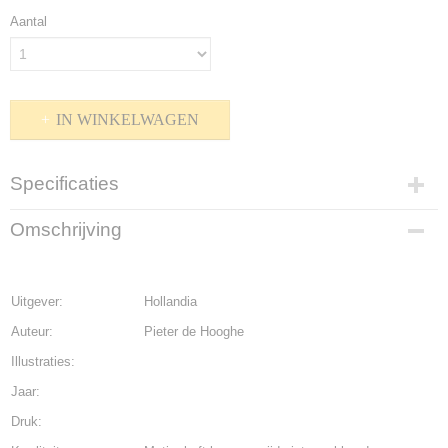
Aantal
IN WINKELWAGEN
Specificaties
Productcode
Omschrijving
K-1510-652
Bruto gewicht
50,00 g
Uitgever:
Hollandia
Auteur:
Pieter de Hooghe
Illustraties:
Jaar:
Druk: