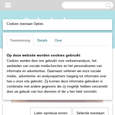
Cookies toestaan Opties
Inloggen
Registreren
UW WINKELWAGEN
Toestemming
Details
Over
Geen producten
(0)
Op deze website worden cookies gebruikt
Home
>
Boeken en Strips
>
Boeken
>
Religie
>
Stille uren - Pieter de
Cookies worden door ons gebruikt voor verkeersanalyse, het
Hooghe
aanbieden van sociale media-functies en het personaliseren van
informatie en advertenties. Daarnaast verlenen we onze sociale
media-, advertentie- en analysepartners toegang tot informatie over
hoe u onze site gebruikt. Zij kunnen deze informatie gebruiken in
combinatie met andere gegevens die zij mogelijk hebben verzameld
door uw gebruik van hun diensten of die u hen hebt verstrekt.
Later opnieuw tonen
Selectie toestaan