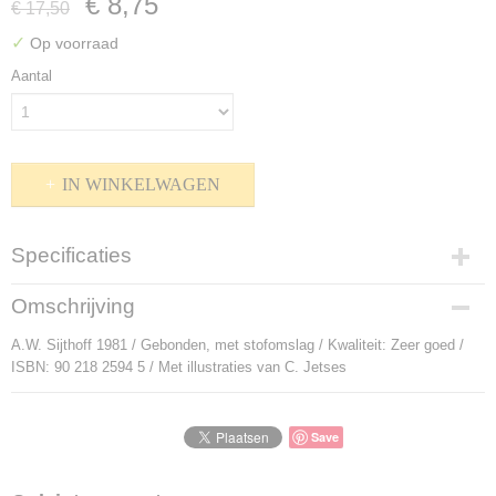
€ 8,75
€ 17,50
✓
Op voorraad
Aantal
IN WINKELWAGEN
Specificaties
Productcode
Omschrijving
P-803026
A.W. Sijthoff 1981 / Gebonden, met stofomslag / Kwaliteit: Zeer goed /
Bruto gewicht
ISBN: 90 218 2594 5 / Met illustraties van C. Jetses
1220,00 g
Save