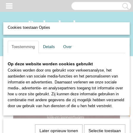
Cookies toestaan Opties
Inloggen
Registreren
UW WINKELWAGEN
Toestemming
Details
Over
Geen producten
(0)
Op deze website worden cookies gebruikt
Home
>
Boeken en Strips
>
Boeken
>
Schoolboekjes
>
Zal ik je eens wat
Cookies worden door ons gebruikt voor verkeersanalyse, het
vertellen - G. de Visser
aanbieden van sociale media-functies en het personaliseren van
informatie en advertenties. Daarnaast verlenen we onze sociale
media-, advertentie- en analysepartners toegang tot informatie over
50% korting
hoe u onze site gebruikt. Zij kunnen deze informatie gebruiken in
combinatie met andere gegevens die zij mogelijk hebben verzameld
door uw gebruik van hun diensten of die u hen hebt verstrekt.
Later opnieuw tonen
Selectie toestaan