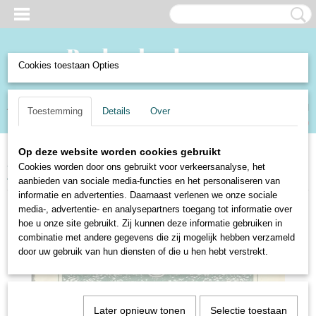
Cookies toestaan Opties
Inloggen
Registreren
UW WINKELWAGEN
Toestemming
Details
Over
Geen producten
(0)
Op deze website worden cookies gebruikt
Home
>
Boeken en Strips
>
Boeken
>
Schoolboekjes
>
Buurkinderen I -
Cookies worden door ons gebruikt voor verkeersanalyse, het
Jan Ligthart en H. Scheepstra
aanbieden van sociale media-functies en het personaliseren van
informatie en advertenties. Daarnaast verlenen we onze sociale
media-, advertentie- en analysepartners toegang tot informatie over
hoe u onze site gebruikt. Zij kunnen deze informatie gebruiken in
combinatie met andere gegevens die zij mogelijk hebben verzameld
door uw gebruik van hun diensten of die u hen hebt verstrekt.
Later opnieuw tonen
Selectie toestaan