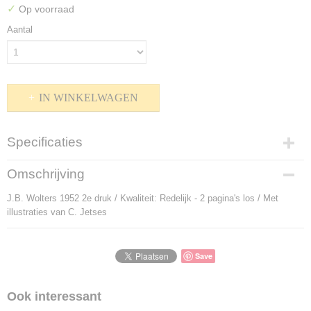
✓
Op voorraad
Aantal
IN WINKELWAGEN
Specificaties
Productcode
Omschrijving
P-803056
J.B. Wolters 1952 2e druk / Kwaliteit: Redelijk - 2 pagina's los / Met
Bruto gewicht
illustraties van C. Jetses
100,00 g
Save
Ook interessant