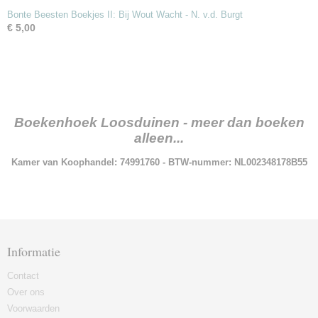
Bonte Beesten Boekjes II: Bij Wout Wacht - N. v.d. Burgt
€ 5,00
Boekenhoek Loosduinen - meer dan boeken
alleen...
Kamer van Koophandel: 74991760 - BTW-nummer: NL002348178B55
Informatie
Contact
Over ons
Voorwaarden