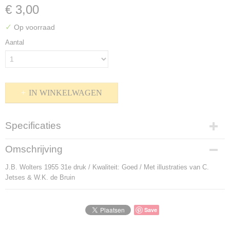
€ 3,00
✓
Op voorraad
Aantal
IN WINKELWAGEN
Specificaties
Productcode
Omschrijving
P-803096
J.B. Wolters 1955 31e druk / Kwaliteit: Goed / Met illustraties van C.
Bruto gewicht
Jetses & W.K. de Bruin
170,00 g
Save