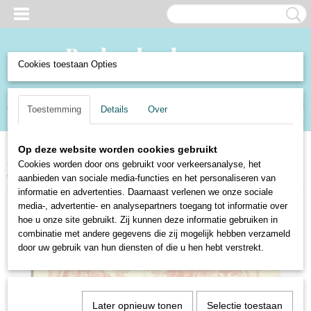
Cookies toestaan Opties
Inloggen
Registreren
UW WINKELWAGEN
Toestemming
Details
Over
Geen producten
(0)
Op deze website worden cookies gebruikt
Home
>
Boeken en Strips
>
Boeken
>
Schoolboekjes
>
De wereld in! -
Cookies worden door ons gebruikt voor verkeersanalyse, het
derde stukje - Jan Ligthart en H. Scheepstra
aanbieden van sociale media-functies en het personaliseren van
informatie en advertenties. Daarnaast verlenen we onze sociale
media-, advertentie- en analysepartners toegang tot informatie over
hoe u onze site gebruikt. Zij kunnen deze informatie gebruiken in
combinatie met andere gegevens die zij mogelijk hebben verzameld
door uw gebruik van hun diensten of die u hen hebt verstrekt.
Later opnieuw tonen
Selectie toestaan