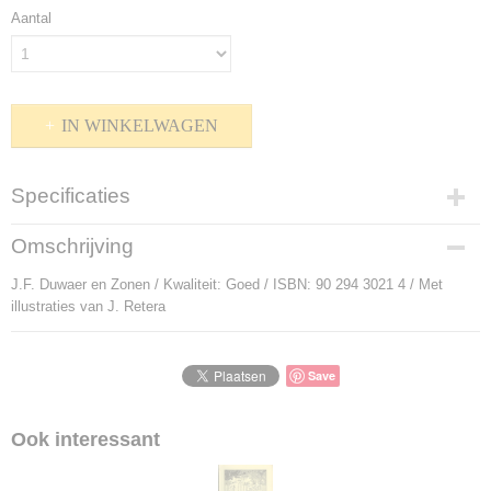
Aantal
IN WINKELWAGEN
Specificaties
Productcode
Omschrijving
P-803531
J.F. Duwaer en Zonen / Kwaliteit: Goed / ISBN: 90 294 3021 4 / Met
Bruto gewicht
illustraties van J. Retera
120,00 g
Save
Ook interessant