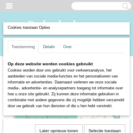
Cookies toestaan Opties
Inloggen
Registreren
UW WINKELWAGEN
Toestemming
Details
Over
Geen producten
(0)
Op deze website worden cookies gebruikt
Home
>
Boeken en Strips
>
Boeken
>
Schoolboekjes
>
Bonte Beesten
Cookies worden door ons gebruikt voor verkeersanalyse, het
Boekjes I: Bij boer Baak - N. v.d. Burgt
aanbieden van sociale media-functies en het personaliseren van
informatie en advertenties. Daarnaast verlenen we onze sociale
media-, advertentie- en analysepartners toegang tot informatie over
hoe u onze site gebruikt. Zij kunnen deze informatie gebruiken in
combinatie met andere gegevens die zij mogelijk hebben verzameld
door uw gebruik van hun diensten of die u hen hebt verstrekt.
Later opnieuw tonen
Selectie toestaan