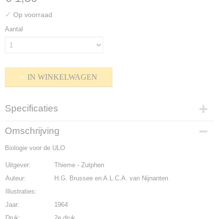
✓
Op voorraad
Aantal
IN WINKELWAGEN
Specificaties
Productcode
Omschrijving
K-1510-505
Biologie voor de ULO
Bruto gewicht
200,00 g
Uitgever:
Thieme - Zutphen
Auteur:
H.G. Brussee en A.L.C.A. van Nijnanten
Illustraties:
Jaar:
1964
Druk:
2e druk