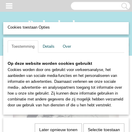
Cookies toestaan Opties
Inloggen
Registreren
UW WINKELWAGEN
Toestemming
Details
Over
Geen producten
(0)
Op deze website worden cookies gebruikt
Home
>
Boeken en Strips
>
Boeken
>
Schoolboekjes
>
De weide
Cookies worden door ons gebruikt voor verkeersanalyse, het
aanbieden van sociale media-functies en het personaliseren van
informatie en advertenties. Daarnaast verlenen we onze sociale
media-, advertentie- en analysepartners toegang tot informatie over
hoe u onze site gebruikt. Zij kunnen deze informatie gebruiken in
combinatie met andere gegevens die zij mogelijk hebben verzameld
door uw gebruik van hun diensten of die u hen hebt verstrekt.
Later opnieuw tonen
Selectie toestaan