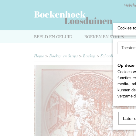
Websh
Cookies t
BEELD EN GELUID
BOEKEN EN STRIPS
Toeste
Home
>
Boeken en Strips
>
Boeken
>
Schoolboekjes
>
De 
Op deze 
Cookies wo
functies e
media-, ad
kunnen dez
verzameld 
Later 