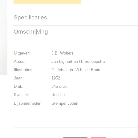
Specificaties
Productcode
K-1510-516
Omschrijving
Bruto gewicht
200,00 g
Uitgever:
J.B. Wolters
Auteur:
Jan Ligthart en H. Scheepstra
Illustraties:
C. Jetses en W.K. de Bruin
Jaar:
1952
Druk:
34e druk
Kwaliteit:
Redelijk
Bijzonderheden:
Stempel voorin