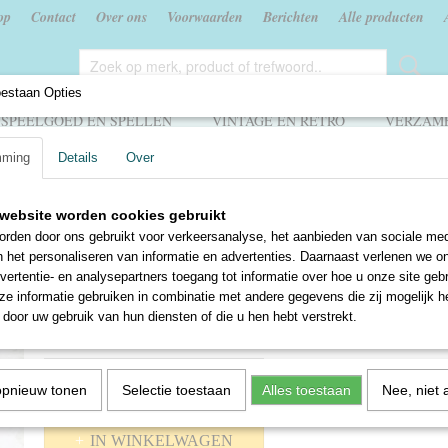
op
Contact
Over ons
Voorwaarden
Berichten
Alle producten
oestaan Opties
SPEELGOED EN SPELLEN
VINTAGE EN RETRO
VERZAME
mming
Details
Over
wereld in! - tweede stukje
website worden cookies gebruikt
De wereld in! - tweede stu
rden door ons gebruikt voor verkeersanalyse, het aanbieden van sociale med
n het personaliseren van informatie en advertenties. Daarnaast verlenen we o
€ 2,50
vertentie- en analysepartners toegang tot informatie over hoe u onze site gebru
e informatie gebruiken in combinatie met andere gegevens die zij mogelijk 
✓
Op voorraad
door uw gebruik van hun diensten of die u hen hebt verstrekt.
Aantal
opnieuw tonen
Selectie toestaan
Alles toestaan
Nee, niet 
IN WINKELWAGEN