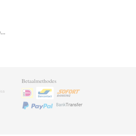
..
Betaalmethodes
osa