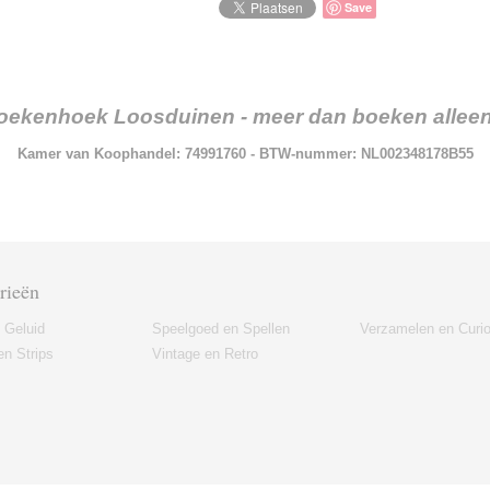
Save
oekenhoek Loosduinen - meer dan boeken alleen.
Kamer van Koophandel: 74991760 - BTW-nummer: NL002348178B55
rieën
 Geluid
Speelgoed en Spellen
Verzamelen en Curi
n Strips
Vintage en Retro