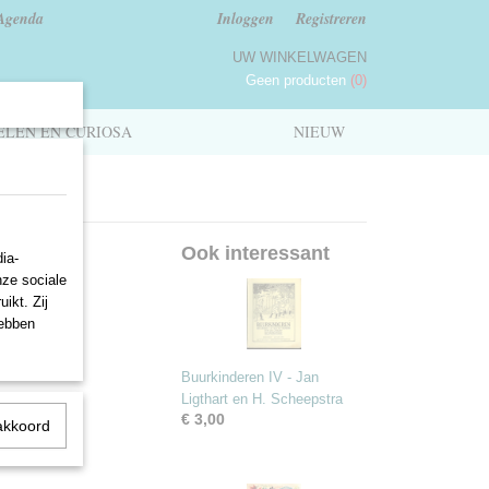
Agenda
Inloggen
Registreren
UW WINKELWAGEN
Geen producten
(0)
LEN EN CURIOSA
NIEUW
kje
Ook interessant
ia-
nze sociale
ikt. Zij
hebben
Buurkinderen IV - Jan
Ligthart en H. Scheepstra
€ 3,00
akkoord