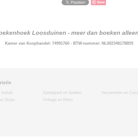
Save
oekenhoek Loosduinen - meer dan boeken alleen.
Kamer van Koophandel: 74991760 - BTW-nummer: NL002348178B55
rieën
 Geluid
Speelgoed en Spellen
Verzamelen en Curi
n Strips
Vintage en Retro