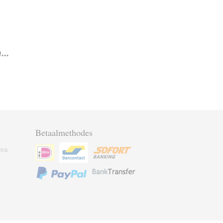
..
Betaalmethodes
osa