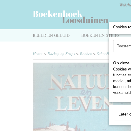
Websh
Cookies t
BEELD EN GELUID
BOEKEN EN STRIPS
Toeste
Home
>
Boeken en Strips
>
Boeken
>
Schoolboekjes
>
Nat
Op deze 
Cookies wo
functies e
media-, ad
kunnen dez
verzameld 
Later 