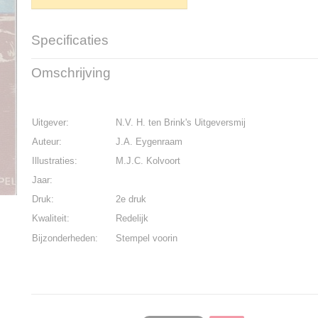
Specificaties
Productcode
K-1510-520
Omschrijving
Bruto gewicht
200,00 g
Uitgever:
N.V. H. ten Brink's Uitgeversmij
Auteur:
J.A. Eygenraam
Illustraties:
M.J.C. Kolvoort
Jaar:
Druk:
2e druk
Kwaliteit:
Redelijk
Bijzonderheden:
Stempel voorin