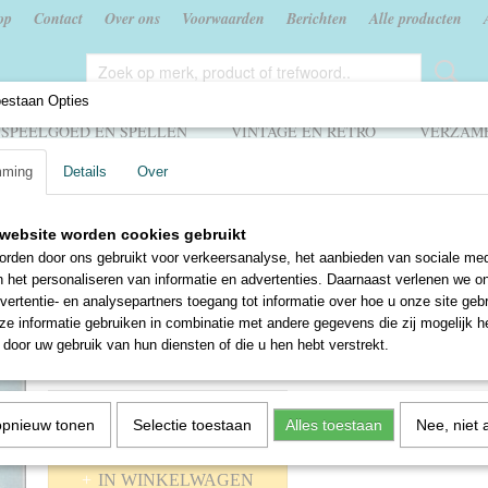
op
Contact
Over ons
Voorwaarden
Berichten
Alle producten
oestaan Opties
SPEELGOED EN SPELLEN
VINTAGE EN RETRO
VERZAME
mming
Details
Over
uur en leven - Zwerftochten 3
website worden cookies gebruikt
Natuur en leven - Zwerftoc
rden door ons gebruikt voor verkeersanalyse, het aanbieden van sociale med
n het personaliseren van informatie en advertenties. Daarnaast verlenen we o
€ 2,00
vertentie- en analysepartners toegang tot informatie over hoe u onze site gebru
e informatie gebruiken in combinatie met andere gegevens die zij mogelijk 
✓
Op voorraad
door uw gebruik van hun diensten of die u hen hebt verstrekt.
Aantal
opnieuw tonen
Selectie toestaan
Alles toestaan
Nee, niet 
IN WINKELWAGEN