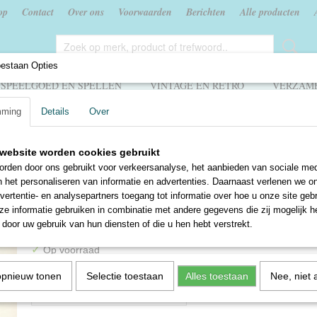
op
Contact
Over ons
Voorwaarden
Berichten
Alle producten
oestaan Opties
SPEELGOED EN SPELLEN
VINTAGE EN RETRO
VERZAME
mming
Details
Over
rkinderen - vierde stukje - Jan Ligthart & H. Scheepstra
website worden cookies gebruikt
Buurkinderen - vierde stukj
rden door ons gebruikt voor verkeersanalyse, het aanbieden van sociale med
n het personaliseren van informatie en advertenties. Daarnaast verlenen we o
Ligthart & H. Scheepstra
vertentie- en analysepartners toegang tot informatie over hoe u onze site gebru
e informatie gebruiken in combinatie met andere gegevens die zij mogelijk 
€ 2,50
door uw gebruik van hun diensten of die u hen hebt verstrekt.
✓
Op voorraad
Aantal
opnieuw tonen
Selectie toestaan
Alles toestaan
Nee, niet 