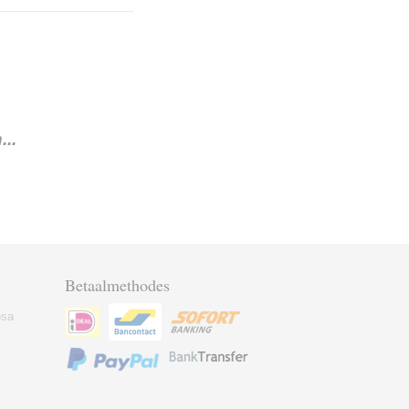
..
Betaalmethodes
osa