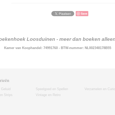
Save
oekenhoek Loosduinen - meer dan boeken alleen.
Kamer van Koophandel: 74991760 - BTW-nummer: NL002348178B55
rieën
 Geluid
Speelgoed en Spellen
Verzamelen en Curi
n Strips
Vintage en Retro