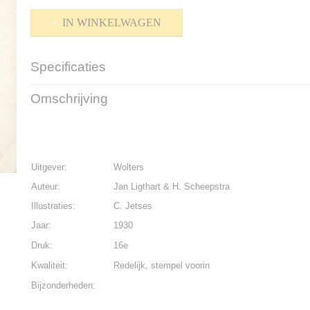
IN WINKELWAGEN
Specificaties
Productcode
P-1600-798
Omschrijving
Bruto gewicht
200,00 g
Uitgever:
Wolters
Auteur:
Jan Ligthart & H. Scheepstra
Illustraties:
C. Jetses
Jaar:
1930
Druk:
16e
Kwaliteit:
Redelijk, stempel voorin
Bijzonderheden: