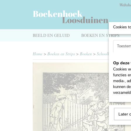
Websh
Cookies t
BEELD EN GELUID
BOEKEN EN STRIPS
Toeste
Home
>
Boeken en Strips
>
Boeken
>
Schoolboekjes
>
Buu
Op deze 
Cookies wo
functies e
media-, ad
kunnen dez
verzameld 
Later 