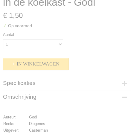
in de koelkast - Godi
€ 1,50
✓
Op voorraad
Aantal
IN WINKELWAGEN
Specificaties
Productcode
Omschrijving
P-1600-588
Bruto gewicht
200,00 g
Auteur:
Godi
Reeks:
Diogenes
Uitgever:
Casterman