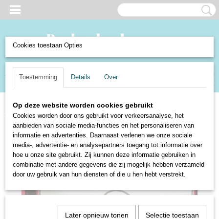
Cookies toestaan Opties
Inloggen
Registreren
UW WINKELWAGEN
Toestemming
Details
Over
Geen producten
(0)
Op deze website worden cookies gebruikt
Home
>
Boeken en Strips
>
Strips
>
De avonturen van Diogenes de Terrier
Cookies worden door ons gebruikt voor verkeersanalyse, het
- Een onbekende in de koelkast - Godi
aanbieden van sociale media-functies en het personaliseren van
informatie en advertenties. Daarnaast verlenen we onze sociale
media-, advertentie- en analysepartners toegang tot informatie over
hoe u onze site gebruikt. Zij kunnen deze informatie gebruiken in
combinatie met andere gegevens die zij mogelijk hebben verzameld
door uw gebruik van hun diensten of die u hen hebt verstrekt.
Later opnieuw tonen
Selectie toestaan