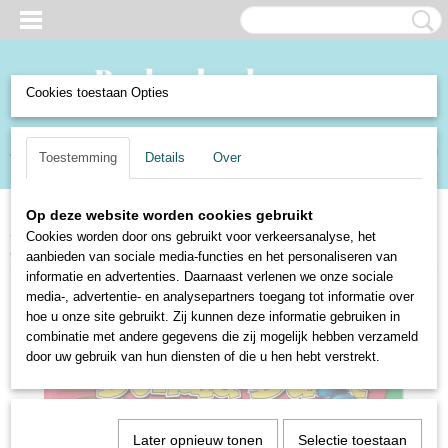
Cookies toestaan Opties
Inloggen
Registreren
UW WINKELWAGEN
Toestemming
Details
Over
Geen producten
(0)
Op deze website worden cookies gebruikt
Home
>
Boeken en Strips
>
Strips
>
Disney
>
Donald Duck
>
Een vrolijke
Cookies worden door ons gebruikt voor verkeersanalyse, het
kerst met Donald Duck - Walt Disney 2009
aanbieden van sociale media-functies en het personaliseren van
informatie en advertenties. Daarnaast verlenen we onze sociale
media-, advertentie- en analysepartners toegang tot informatie over
hoe u onze site gebruikt. Zij kunnen deze informatie gebruiken in
combinatie met andere gegevens die zij mogelijk hebben verzameld
door uw gebruik van hun diensten of die u hen hebt verstrekt.
Later opnieuw tonen
Selectie toestaan