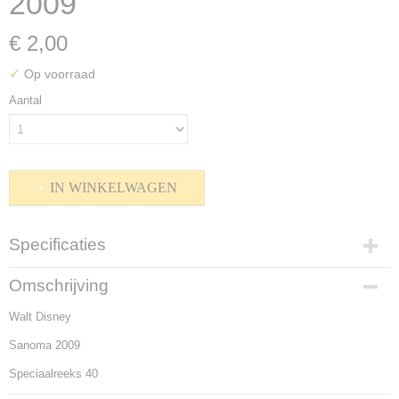
2009
€ 2,00
✓
Op voorraad
Aantal
IN WINKELWAGEN
Specificaties
Productcode
Omschrijving
P-1500-502
Walt Disney
Bruto gewicht
200,00 g
Sanoma 2009
Speciaalreeks 40