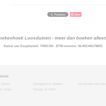
Save
oekenhoek Loosduinen - meer dan boeken alleen.
Kamer van Koophandel: 74991760 - BTW-nummer: NL002348178B55
rieën
 Geluid
Speelgoed en Spellen
Verzamelen en Curi
n Strips
Vintage en Retro