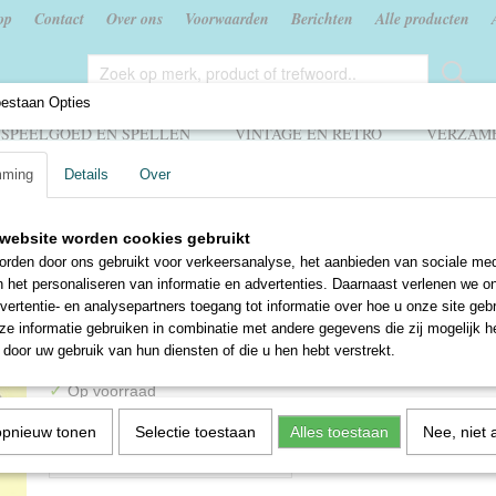
op
Contact
Over ons
Voorwaarden
Berichten
Alle producten
oestaan Opties
SPEELGOED EN SPELLEN
VINTAGE EN RETRO
VERZAME
mming
Details
Over
k
>
Donald Duck Big Fun XXL mega pocket - 7. - Walt Disney
website worden cookies gebruikt
Donald Duck Big Fun XXL
rden door ons gebruikt voor verkeersanalyse, het aanbieden van sociale med
n het personaliseren van informatie en advertenties. Daarnaast verlenen we o
pocket - 7. - Walt Disney
vertentie- en analysepartners toegang tot informatie over hoe u onze site gebru
e informatie gebruiken in combinatie met andere gegevens die zij mogelijk 
€ 3,00
door uw gebruik van hun diensten of die u hen hebt verstrekt.
✓
Op voorraad
Aantal
opnieuw tonen
Selectie toestaan
Alles toestaan
Nee, niet 