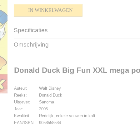
IN WINKELWAGEN
Specificaties
Productcode
PB-20-423
Omschrijving
EAN code
9058558584
Bruto gewicht
200,00 g
Donald Duck Big Fun XXL mega poc
Auteur:
Walt Disney
Reeks:
Donald Duck
Uitgever:
Sanoma
Jaar:
2005
Kwaliteit:
Redelijk, enkele vouwen in kaft
EAN/ISBN:
9058558584