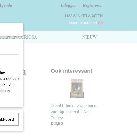
Agenda
Inloggen
Registreren
UW WINKELWAGEN
Geen producten
(0)
LEN EN CURIOSA
NIEUW
 mega
Ook interessant
ia-
nze sociale
ikt. Zij
hebben
Donald Duck - Zwembandt
van Rijn special - Walt
Disney
akkoord
€ 2,50