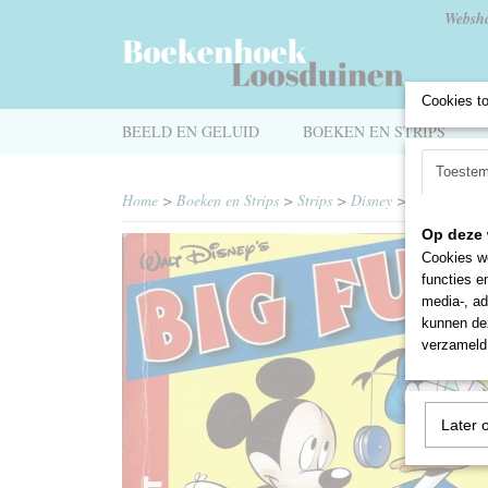
Websh
Cookies t
BEELD EN GELUID
BOEKEN EN STRIPS
Toeste
Home
>
Boeken en Strips
>
Strips
>
Disney
>
Donald Duc
Op deze 
Cookies wo
functies e
media-, ad
kunnen dez
verzameld 
Later 