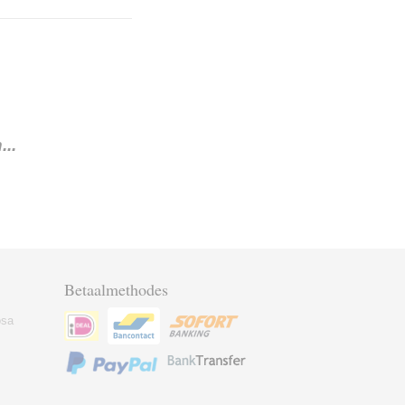
..
Betaalmethodes
osa