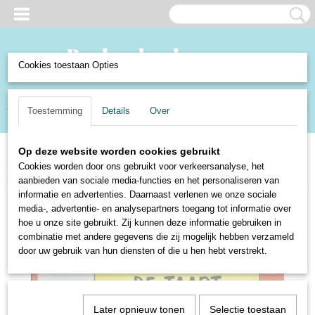
Cookies toestaan Opties
Inloggen
Registreren
UW WINKELWAGEN
Toestemming
Details
Over
Geen producten
(0)
Op deze website worden cookies gebruikt
Home
>
Boeken en Strips
>
Strips
>
Merho
>
Kiekeboe
>
Kiekeboe - 47.
Cookies worden door ons gebruikt voor verkeersanalyse, het
De taart - Merho
aanbieden van sociale media-functies en het personaliseren van
informatie en advertenties. Daarnaast verlenen we onze sociale
media-, advertentie- en analysepartners toegang tot informatie over
hoe u onze site gebruikt. Zij kunnen deze informatie gebruiken in
combinatie met andere gegevens die zij mogelijk hebben verzameld
door uw gebruik van hun diensten of die u hen hebt verstrekt.
Later opnieuw tonen
Selectie toestaan