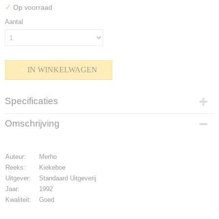
✓
Op voorraad
Aantal
IN WINKELWAGEN
Specificaties
Productcode
Omschrijving
P-1600-527
Bruto gewicht
200,00 g
Auteur:
Merho
Reeks:
Kiekeboe
Uitgever:
Standaard Uitgeverij
Jaar:
1992
Kwaliteit:
Goed