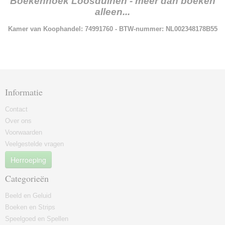
Boekenhoek Loosduinen - meer dan boeken
alleen...
Kamer van Koophandel: 74991760 - BTW-nummer: NL002348178B55
Informatie
Contact
Over ons
Voorwaarden
Veelgestelde vragen
Herroeping
Categorieën
Beeld en Geluid
Boeken en Strips
Speelgoed en Spellen