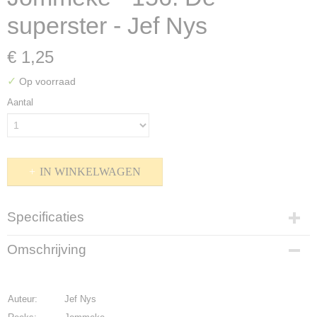
superster - Jef Nys
€ 1,25
✓
Op voorraad
Aantal
IN WINKELWAGEN
Specificaties
Productcode
Omschrijving
P-1710-3
EAN code
9789063343330
Auteur:
Jef Nys
Bruto gewicht