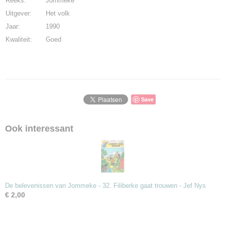
Reeks:
Jommeke
200,00 g
Uitgever:
Het volk
Jaar:
1990
Kwaliteit:
Goed
Save
Ook interessant
De belevenissen van Jommeke - 32. Filiberke gaat trouwen - Jef Nys
€ 2,00