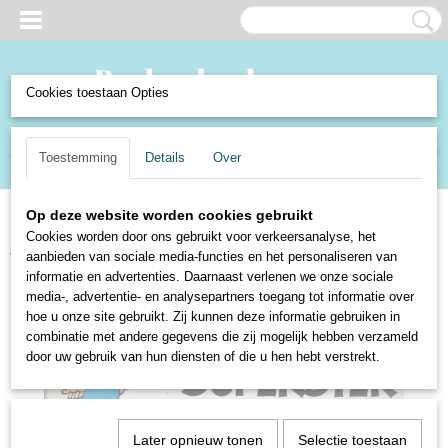
Cookies toestaan Opties
Inloggen
Registreren
UW WINKELWAGEN
Toestemming
Details
Over
Geen producten
(0)
Op deze website worden cookies gebruikt
Home
>
Boeken en Strips
>
Strips
>
Nys
>
Jommeke
>
De belevenissen van
Cookies worden door ons gebruikt voor verkeersanalyse, het
Jommeke - 156. De superster - Jef Nys
aanbieden van sociale media-functies en het personaliseren van
informatie en advertenties. Daarnaast verlenen we onze sociale
media-, advertentie- en analysepartners toegang tot informatie over
hoe u onze site gebruikt. Zij kunnen deze informatie gebruiken in
combinatie met andere gegevens die zij mogelijk hebben verzameld
door uw gebruik van hun diensten of die u hen hebt verstrekt.
Later opnieuw tonen
Selectie toestaan