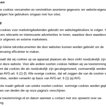
ken
IN WINKELWAGEN
che cookies verzamelen en verstrekken anonieme gegevens om website-eigena
rijpen hoe gebruikers omgaan met hun sites.
Specificaties
g
cookies voor marketingdoeleinden gebruikt om websitegebruikers te volgen. H
Productcode
P-912357
Omschrijving
ers relevante en interessante advertenties te tonen, waardoor deze waardevol
Bruto gewicht
122,00 g
r uitgevers en externe marketeers.
Land Productions 1997 / Met stofomslag / Kwaliteit: Goed
jn kleine tekstdocumenten die door websites kunnen worden gebruikt om de
ervaring efficiënter te maken.
Save
aalt dat wij cookies op uw apparaat plaatsen als deze strikt noodzakelijk zijn
n deze website. Voor alle andere soorten cookies hebben wij uw toestemming
nt dat cookies die als noodzakelijk zijn gecategoriseerd, voornamelijk worde
an AVG-art. 6 (1) (f). Alle overige cookies, dat wil zeggen die van de soorten
nties, worden verwerkt op basis van AVG-art. 6 (1) (a) AVG.
ite maakt gebruik van unieke soorten cookies. sommige cookies worden gepl
en van derden die op onze pagina's verschijnen.
w toestemmings-id en datum wanneer u contact met ons opneemt over uw
oekenhoek Loosduinen - meer dan boeken alleen.
ng.