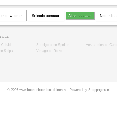
Kamer van Koophandel: 74991760 - BTW-nummer: NL002348178B55
opnieuw tonen
Selectie toestaan
Alles toestaan
Nee, niet 
rieën
 Geluid
Speelgoed en Spellen
Verzamelen en Curi
n Strips
Vintage en Retro
© 2026 www.boekenhoek-loosduinen.nl - Powered by Shoppagina.nl