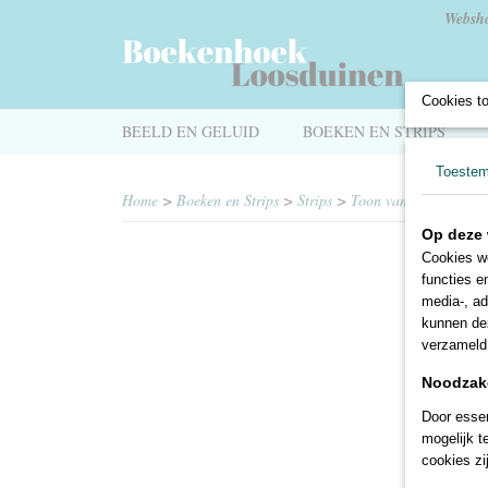
Websh
Cookies t
BEELD EN GELUID
BOEKEN EN STRIPS
Toeste
Home
>
Boeken en Strips
>
Strips
>
Toon van Driel
>
De 
Op deze 
Cookies wo
functies e
media-, ad
kunnen dez
verzameld 
Noodzake
Door essen
mogelijk t
cookies zi