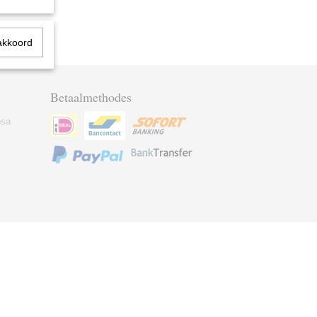
akkoord
Betaalmethodes
osa