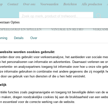
op
Contact
Over ons
Voorwaarden
Berichten
Alle producten
oestaan Opties
SPEELGOED EN SPELLEN
VINTAGE EN RETRO
VERZAME
mming
Details
Over
Stamgasten
>
De stamgasten - IJspret - Toon van Driel
website worden cookies gebruikt
De stamgasten - IJspret - 
rden door ons gebruikt voor verkeersanalyse, het aanbieden van sociale med
n het personaliseren van informatie en advertenties. Daarnaast verlenen we o
Driel
vertentie- en analysepartners toegang tot informatie over hoe u onze site gebru
e informatie gebruiken in combinatie met andere gegevens die zij mogelijk 
€ 1,00
door uw gebruik van hun diensten of die u hen hebt verstrekt.
lijk
✓
Op voorraad
tiële functies zoals paginanavigatie en toegang tot beveiligde delen van de w
Aantal
e maken, dragen noodzakelijke cookies bij aan de bruikbaarheid van een webs
jn essentieel voor de correcte werking van de website.