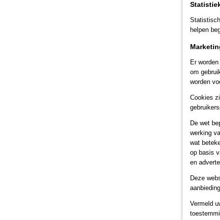
Statistie
Statistis
helpen beg
Marketin
Er worden 
om gebruik
worden voo
Cookies zi
gebruikers
De wet bep
werking va
wat beteke
op basis v
en adverte
Deze webs
aanbieding
Vermeld u
B
toestemmi