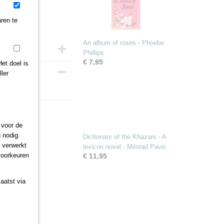
ren te
An album of roses - Phoebe
Phillips
€ 7,95
et doel is
ler
 voor de
 nodig.
Dictionary of the Khazars - A
n verwerkt
lexicon novel - Milorad Pavic
 voorkeuren
€ 11,95
aatst via
..