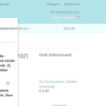
Agenda
Inloggen
Registreren
UW WINKELWAGEN
Geen producten
(0)
LEN EN CURIOSA
NIEUW
Toon van
Ook interessant
ia-
nze sociale
ikt. Zij
hebben
De Fabeltjeskrant - Stoffels
winterslaap
ebsite
€ 2,00
ite. Deze