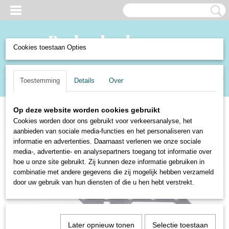
Cookies toestaan Opties
Inloggen
Registreren
UW WINKELWAGEN
Toestemming
Details
Over
Geen producten
(0)
Op deze website worden cookies gebruikt
Home
>
Speelgoed en Spellen
>
Speelgoed
>
Constructiemateriaal
>
Lego
Cookies worden door ons gebruikt voor verkeersanalyse, het
>
Znap
>
Lego Znap - Draagbalk met knik 125 mm zwart 32208
aanbieden van sociale media-functies en het personaliseren van
informatie en advertenties. Daarnaast verlenen we onze sociale
media-, advertentie- en analysepartners toegang tot informatie over
hoe u onze site gebruikt. Zij kunnen deze informatie gebruiken in
combinatie met andere gegevens die zij mogelijk hebben verzameld
door uw gebruik van hun diensten of die u hen hebt verstrekt.
Later opnieuw tonen
Selectie toestaan