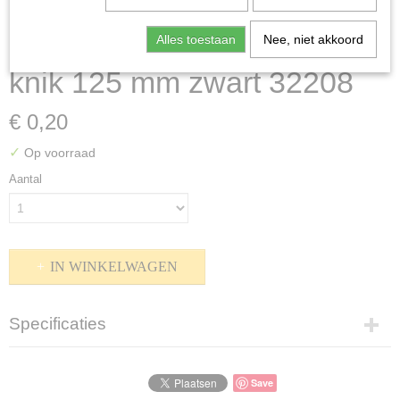
Lego Znap - Draagbalk met
Alles toestaan
Nee, niet akkoord
knik 125 mm zwart 32208
€ 0,20
✓
Op voorraad
Aantal
IN WINKELWAGEN
Specificaties
Productcode
P-1500-91
Save
Bruto gewicht