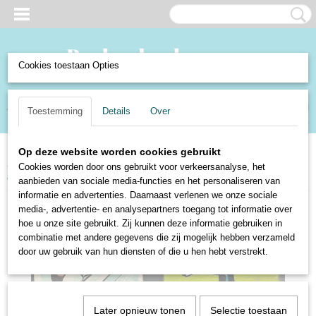
Cookies toestaan Opties
Inloggen
Registreren
UW WINKELWAGEN
Toestemming
Details
Over
Geen producten
(0)
Op deze website worden cookies gebruikt
Home
>
Speelgoed en Spellen
>
Spellen
>
Kaartspellen
>
Kaartspel - Jeu
Cookies worden door ons gebruikt voor verkeersanalyse, het
des 7 familles - champions
aanbieden van sociale media-functies en het personaliseren van
informatie en advertenties. Daarnaast verlenen we onze sociale
media-, advertentie- en analysepartners toegang tot informatie over
hoe u onze site gebruikt. Zij kunnen deze informatie gebruiken in
combinatie met andere gegevens die zij mogelijk hebben verzameld
door uw gebruik van hun diensten of die u hen hebt verstrekt.
Later opnieuw tonen
Selectie toestaan