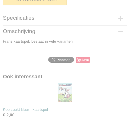
Specificaties
Productcode
Omschrijving
P-1600-62
Frans kaartspel, bestaat in vele varianten
Bruto gewicht
100,00 g
Save
Ook interessant
Koe zoekt Boer - kaartspel
€ 2,00