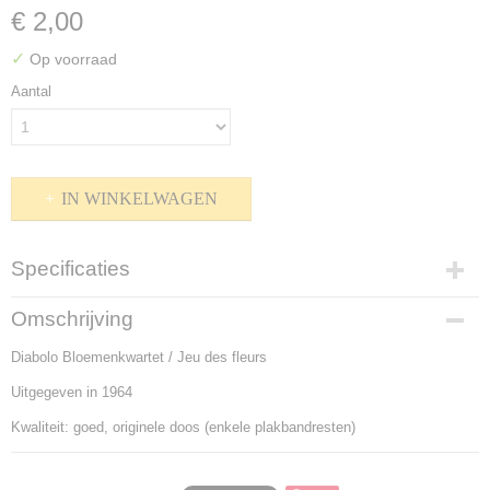
€ 2,00
✓
Op voorraad
Aantal
IN WINKELWAGEN
Specificaties
Productcode
Omschrijving
P-1600-419
Diabolo Bloemenkwartet / Jeu des fleurs
Bruto gewicht
200,00 g
Uitgegeven in 1964
Kwaliteit: goed, originele doos (enkele plakbandresten)