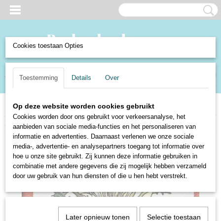
Cookies toestaan Opties
Inloggen
Registreren
UW WINKELWAGEN
Toestemming
Details
Over
Geen producten
(0)
Op deze website worden cookies gebruikt
Home
>
Speelgoed en Spellen
>
Spellen
>
Kaartspellen
>
Kwartetspellen
>
Cookies worden door ons gebruikt voor verkeersanalyse, het
Bloemenkwartet - Diabolo 1964
aanbieden van sociale media-functies en het personaliseren van
informatie en advertenties. Daarnaast verlenen we onze sociale
media-, advertentie- en analysepartners toegang tot informatie over
hoe u onze site gebruikt. Zij kunnen deze informatie gebruiken in
combinatie met andere gegevens die zij mogelijk hebben verzameld
door uw gebruik van hun diensten of die u hen hebt verstrekt.
Later opnieuw tonen
Selectie toestaan