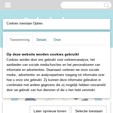
Cookies toestaan Opties
Inloggen
Registreren
UW WINKELWAGEN
Toestemming
Details
Over
Geen producten
(0)
Op deze website worden cookies gebruikt
Home
>
Verzamelen en Curiosa
>
Curiosa
>
Fotografica
>
Viewmaster
Cookies worden door ons gebruikt voor verkeersanalyse, het
schijf - Sans Souci Palace Potsdam 1573
aanbieden van sociale media-functies en het personaliseren van
informatie en advertenties. Daarnaast verlenen we onze sociale
media-, advertentie- en analysepartners toegang tot informatie over
hoe u onze site gebruikt. Zij kunnen deze informatie gebruiken in
combinatie met andere gegevens die zij mogelijk hebben verzameld
door uw gebruik van hun diensten of die u hen hebt verstrekt.
Later opnieuw tonen
Selectie toestaan