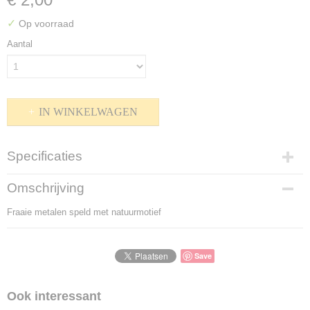
✓
Op voorraad
Aantal
IN WINKELWAGEN
Specificaties
Productcode
Omschrijving
K-1510-453
Fraaie metalen speld met natuurmotief
Bruto gewicht
25,00 g
Save
Ook interessant