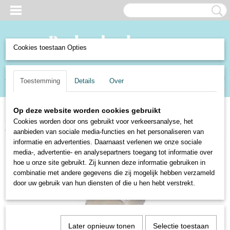
Cookies toestaan Opties
Inloggen
Registreren
UW WINKELWAGEN
Toestemming
Details
Over
Geen producten
(0)
Op deze website worden cookies gebruikt
Home
>
Verzamelen en Curiosa
>
Curiosa
>
Sieraden
>
Broches en
Cookies worden door ons gebruikt voor verkeersanalyse, het
Spelden
>
Metalen speld, takje met blad
aanbieden van sociale media-functies en het personaliseren van
informatie en advertenties. Daarnaast verlenen we onze sociale
media-, advertentie- en analysepartners toegang tot informatie over
hoe u onze site gebruikt. Zij kunnen deze informatie gebruiken in
combinatie met andere gegevens die zij mogelijk hebben verzameld
door uw gebruik van hun diensten of die u hen hebt verstrekt.
Later opnieuw tonen
Selectie toestaan