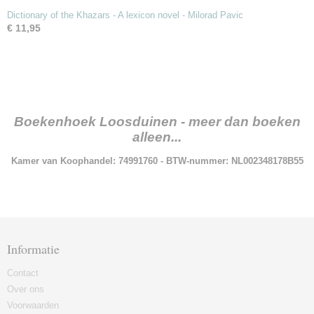
Dictionary of the Khazars - A lexicon novel - Milorad Pavic
€ 11,95
Boekenhoek Loosduinen - meer dan boeken
alleen...
Kamer van Koophandel: 74991760 - BTW-nummer: NL002348178B55
Informatie
Contact
Over ons
Voorwaarden